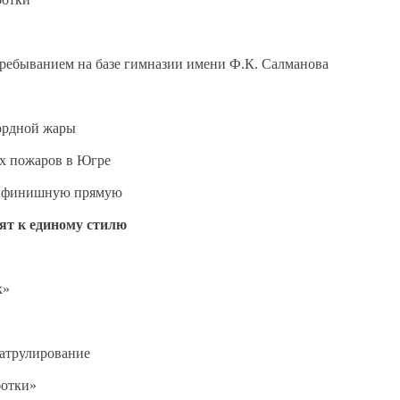
пребыванием на базе гимназии имени Ф.К. Салманова
ордной жары
ых пожаров в Югре
на финишную прямую
ят к единому стилю
к»
патрулирование
ботки»