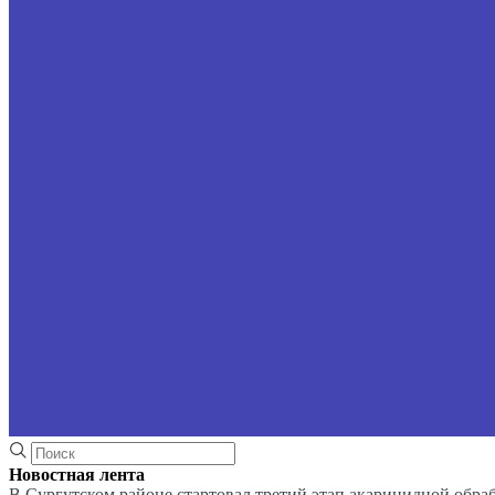
Новостная лента
В Сургутском районе стартовал третий этап акарицидной обра