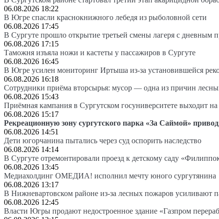
06.08.2026 18:22
В Югре спасли краснокнижного лебедя из рыболовной сети
06.08.2026 17:45
В Сургуте прошло открытие третьей смены лагеря с дневным 
06.08.2026 17:15
Таможня изъяла ножи и кастеты у пассажиров в Сургуте
06.08.2026 16:45
В Югре усилен мониторинг Иртыша из-за установившейся рек
06.08.2026 16:18
Сотрудники приёма вторсырья: мусор — одна из причин лесн
06.08.2026 15:43
Приёмная кампания в Сургутском госуниверситете выходит 
06.08.2026 15:17
Рекреационную зону сургутского парка «За Саймой» привод
06.08.2026 14:51
Дети югорчанина пытались через суд оспорить наследство
06.08.2026 14:14
В Сургуте отремонтировали проезд к детскому саду «Филиппо
06.08.2026 13:45
Медиахолдинг ОМЕДИА! исполнил мечту юного сургутянина
06.08.2026 13:17
В Нижневартовском районе из-за лесных пожаров усиливают 
06.08.2026 12:45
Власти Югры продают недостроенное здание «Газпром перера