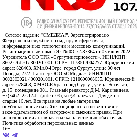
"Сетевое издание "ОМЕДИА!". Зарегистрировано
Федеральной службой по надзору в сфере связи,
информационных технологий и массовых коммуникаций.
Регистрационный номер Эл № ФС77-83364 от 03 июня 2022 г.
Учредитель ООО ТРК «Сургутинтерновости». ИНН/КПП:
8602276120 / 860201001. ОГРН: 1178617004257. Юридический
адрес: 628403, ХМАО-Югра, город Сургут, улица 30 лет
Победы, 27/2. Партнер ООО «ОМедиа». ИНН/КПП:
8602303021 / 860201001. ОГРН: 1218600006635. Юридический
адрес: 628408, ХМАО-Югра, город Сургут, улица Энгельса,
д. 15, помещение 301. Главный редактор: Д.М. Караченцева,
+7(3462) 22-12-11 (доб.6109), site@in-news.ru. Для детей
старше 16 лет. Все права на любые материалы,
опубликованные на сайте, защищены в соответствии с
законодательством об авторском и смежных правах. При
использовании активная ссылка на источник обязательна.
Политика обработки персональных данных.
16+