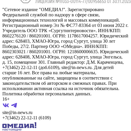
"Сетевое издание "ОМЕДИА!". Зарегистрировано
Федеральной службой по надзору в сфере связи,
информационных технологий и массовых коммуникаций.
Регистрационный номер Эл № ФС77-83364 от 03 июня 2022 г.
Учредитель ООО ТРК «Сургутинтерновости». ИНН/КПП:
8602276120 / 860201001. ОГРН: 1178617004257. Юридический
адрес: 628403, ХМАО-Югра, город Сургут, улица 30 лет
Победы, 27/2. Партнер ООО «ОМедиа». ИНН/КПП:
8602303021 / 860201001. ОГРН: 1218600006635. Юридический
адрес: 628408, ХМАО-Югра, город Сургут, улица Энгельса,
д. 15, помещение 301. Главный редактор: Д.М. Караченцева,
+7(3462) 22-12-11 (доб.6109), site@in-news.ru. Для детей
старше 16 лет. Все права на любые материалы,
опубликованные на сайте, защищены в соответствии с
законодательством об авторском и смежных правах. При
использовании активная ссылка на источник обязательна.
Политика обработки персональных данных.
16+
site@in-news.ru
+7(3462) 22-12-11 (6109)