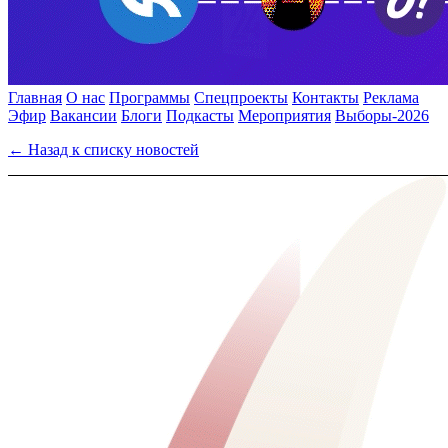
Главная
О нас
Программы
Спецпроекты
Контакты
Реклама
Эфир
Вакансии
Блоги
Подкасты
Мероприятия
Выборы-2026
← Назад к списку новостей