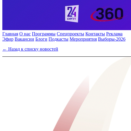
Главная
О нас
Программы
Спецпроекты
Контакты
Реклама
Эфир
Вакансии
Блоги
Подкасты
Мероприятия
Выборы-2026
← Назад к списку новостей