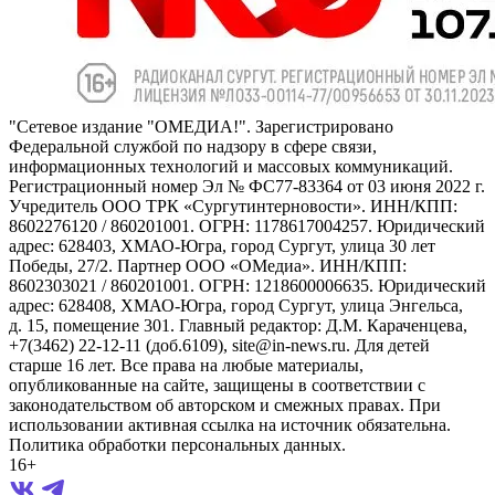
"Сетевое издание "ОМЕДИА!". Зарегистрировано
Федеральной службой по надзору в сфере связи,
информационных технологий и массовых коммуникаций.
Регистрационный номер Эл № ФС77-83364 от 03 июня 2022 г.
Учредитель ООО ТРК «Сургутинтерновости». ИНН/КПП:
8602276120 / 860201001. ОГРН: 1178617004257. Юридический
адрес: 628403, ХМАО-Югра, город Сургут, улица 30 лет
Победы, 27/2. Партнер ООО «ОМедиа». ИНН/КПП:
8602303021 / 860201001. ОГРН: 1218600006635. Юридический
адрес: 628408, ХМАО-Югра, город Сургут, улица Энгельса,
д. 15, помещение 301. Главный редактор: Д.М. Караченцева,
+7(3462) 22-12-11 (доб.6109), site@in-news.ru. Для детей
старше 16 лет. Все права на любые материалы,
опубликованные на сайте, защищены в соответствии с
законодательством об авторском и смежных правах. При
использовании активная ссылка на источник обязательна.
Политика обработки персональных данных.
16+