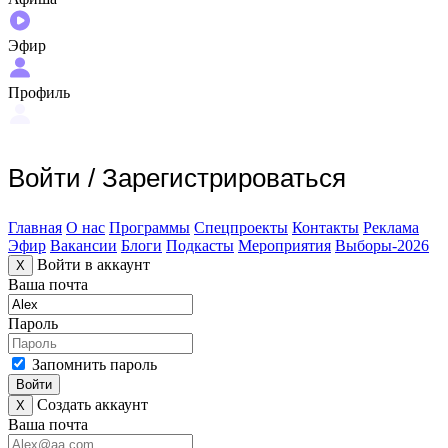
Эфир
Профиль
Войти
/
Зарегистрироваться
Главная
О нас
Программы
Спецпроекты
Контакты
Реклама
Эфир
Вакансии
Блоги
Подкасты
Мероприятия
Выборы-2026
Войти в аккаунт
X
Ваша почта
Пароль
Запомнить пароль
Войти
Создать аккаунт
X
Ваша почта