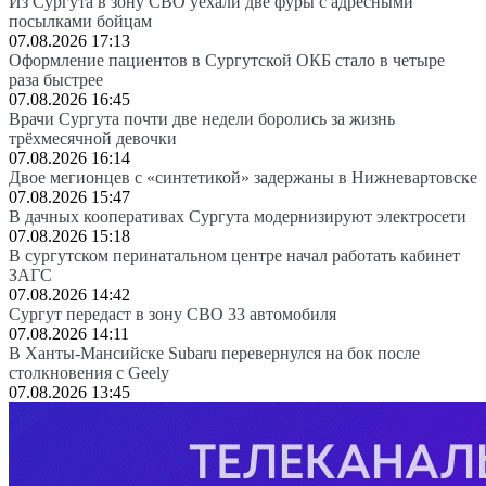
Из Сургута в зону СВО уехали две фуры с адресными
посылками бойцам
07.08.2026 17:13
Оформление пациентов в Сургутской ОКБ стало в четыре
раза быстрее
07.08.2026 16:45
Врачи Сургута почти две недели боролись за жизнь
трёхмесячной девочки
07.08.2026 16:14
Двое мегионцев с «синтетикой» задержаны в Нижневартовске
07.08.2026 15:47
В дачных кооперативах Сургута модернизируют электросети
07.08.2026 15:18
В сургутском перинатальном центре начал работать кабинет
ЗАГС
07.08.2026 14:42
Сургут передаст в зону СВО 33 автомобиля
07.08.2026 14:11
В Ханты-Мансийске Subaru перевернулся на бок после
столкновения с Geely
07.08.2026 13:45