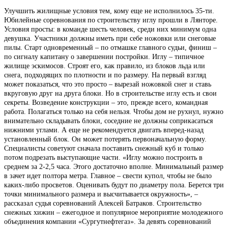
Улучшить жилищные условия тем, кому еще не исполнилось 35-ти.
Юбилейные соревнования по строительству иглу прошли в Лянторе.
Условия просты: в команде шесть человек, среди них минимум одна
девушка. Участники должны иметь при себе ножовки или снеговые
пилы. Старт одновременный – по отмашке главного судьи, финиш –
по сигналу капитану о завершении постройки. Иглу – типичное
жилище эскимосов. Строят его, как правило, из блоков льда или
снега, подходящих по плотности и по размеру. На первый взгляд
может показаться, что это просто – вырезай ножовкой снег и ставь
вкруговую друг на друга блоки. Но в строительстве иглу есть и свои
секреты. Возведение конструкции – это, прежде всего, командная
работа. Полагаться только на себя нельзя. Чтобы дом не рухнул, нужно
внимательно складывать блоки, соседние не должны соприкасаться
нижними углами. А еще не рекомендуется двигать вперед-назад
установленный блок. Он может потерять первоначальную форму.
Специалисты советуют сначала поставить снежный куб и только
потом подрезать выступающие части. «Иглу можно построить в
среднем за 2-2,5 часа. Этого достаточно вполне. Минимальный размер
в зачет идет полтора метра. Главное – свести купол, чтобы не было
каких-либо просветов. Оценивать будут по диаметру пола. Берется три
точки минимального размера и высчитывается окружность», –
рассказал судья соревнований Алексей Батраков. Строительство
снежных хижин – ежегодное и популярное мероприятие молодежного
объединения компании «Сургутнефтегаз». За девять соревнований