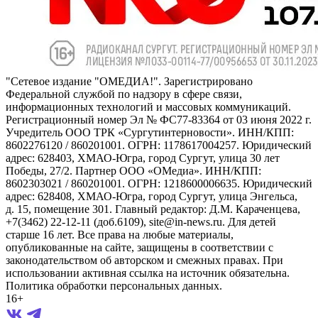
"Сетевое издание "ОМЕДИА!". Зарегистрировано
Федеральной службой по надзору в сфере связи,
информационных технологий и массовых коммуникаций.
Регистрационный номер Эл № ФС77-83364 от 03 июня 2022 г.
Учредитель ООО ТРК «Сургутинтерновости». ИНН/КПП:
8602276120 / 860201001. ОГРН: 1178617004257. Юридический
адрес: 628403, ХМАО-Югра, город Сургут, улица 30 лет
Победы, 27/2. Партнер ООО «ОМедиа». ИНН/КПП:
8602303021 / 860201001. ОГРН: 1218600006635. Юридический
адрес: 628408, ХМАО-Югра, город Сургут, улица Энгельса,
д. 15, помещение 301. Главный редактор: Д.М. Караченцева,
+7(3462) 22-12-11 (доб.6109), site@in-news.ru. Для детей
старше 16 лет. Все права на любые материалы,
опубликованные на сайте, защищены в соответствии с
законодательством об авторском и смежных правах. При
использовании активная ссылка на источник обязательна.
Политика обработки персональных данных.
16+