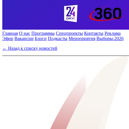
Главная
О нас
Программы
Спецпроекты
Контакты
Реклама
Эфир
Вакансии
Блоги
Подкасты
Мероприятия
Выборы-2026
← Назад к списку новостей