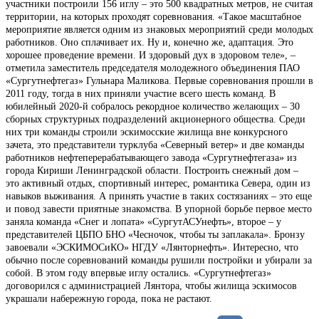
участники построили 156 иглу – это 500 квадратных метров, не считая
территории, на которых проходят соревнования. «Такое масштабное
мероприятие является одним из знаковых мероприятий среди молодых
работников. Оно сплачивает их. Ну и, конечно же, адаптация. Это
хорошее проведение времени. И здоровый дух в здоровом теле», –
отметила заместитель председателя молодежного объединения ПАО
«Сургутнефтегаз» Гульнара Маликова. Первые соревнования прошли в
2011 году, тогда в них приняли участие всего шесть команд. В
юбилейный 2020-й собралось рекордное количество желающих – 30
сборных структурных подразделений акционерного общества. Среди
них три команды строили эскимосские жилища вне конкурсного
зачета, это представители турклуба «Северный ветер» и две команды
работников нефтеперерабатывающего завода «Сургутнефтегаза» из
города Кириши Ленинградской области. Построить снежный дом –
это активный отдых, спортивный интерес, романтика Севера, один из
навыков выживания. А принять участие в таких состязаниях – это еще
и повод завести приятные знакомства. В упорной борьбе первое место
заняла команда «Снег и лопата» «СургутАСУнефть», второе – у
представителей ЦБПО БНО «Чесночок, чтобы ты заплакала». Бронзу
завоевали «ЭСКИМОСиКО» НГДУ «Лянторнефть». Интересно, что
обычно после соревнований команды рушили постройки и убирали за
собой. В этом году впервые иглу остались. «Сургутнефтегаз»
договорился с администрацией Лянтора, чтобы жилища эскимосов
украшали набережную города, пока не растают.