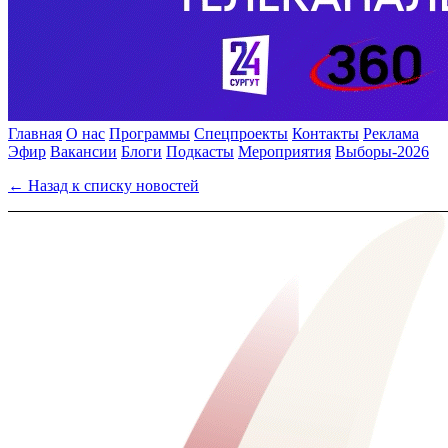
Главная
О нас
Программы
Спецпроекты
Контакты
Реклама
Эфир
Вакансии
Блоги
Подкасты
Мероприятия
Выборы-2026
← Назад к списку новостей