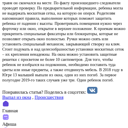
травм он скончался на месте. По факту произошедшего следователи
проводят проверку. По предварительной информации, ребенка могла
не выдержать москитная сетка, на которую он оперся. Родителям
напоминают правила, выполнение которых поможет защитить
ребенка от падения с высоты. Проветривать помещения нужно через
форточку или окно, открытое в верхнее положение. К проемам можно
прикрепить специальные фиксаторы или блокираторы, которые не
позволяют открыть окно полностью. Ручки можно снять или
установить специальный механизм, закрывающий створку на ключ.
Стоит подумать и над целесообразностью установки москитных сеток
– их крепления ненадежны. На окна можно установить защитные
решетки с просветом не более 10 сантиметров. Для того, чтобы
ребенок не взобрался на подоконник, необходимо поставить туда
цветы или иные предметы, а также отодвинуть мебель. В 2018 году в
Югре 13 малышей выпали из окна, один из них погиб. За первое
полугодие 2019-го таких случаев уже три. Один ребенок погиб.
Понравилась статья? Поделиcь в соцсетях:
Выпал из окна
,
Происшествия
Главная
Афиша