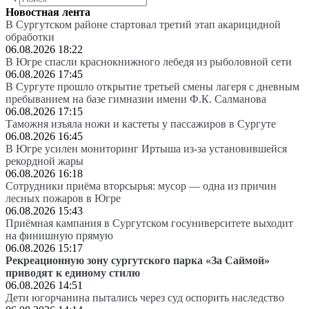
Новостная лента
В Сургутском районе стартовал третий этап акарицидной
обработки
06.08.2026 18:22
В Югре спасли краснокнижного лебедя из рыболовной сети
06.08.2026 17:45
В Сургуте прошло открытие третьей смены лагеря с дневным
пребыванием на базе гимназии имени Ф.К. Салманова
06.08.2026 17:15
Таможня изъяла ножи и кастеты у пассажиров в Сургуте
06.08.2026 16:45
В Югре усилен мониторинг Иртыша из-за установившейся
рекордной жары
06.08.2026 16:18
Сотрудники приёма вторсырья: мусор — одна из причин
лесных пожаров в Югре
06.08.2026 15:43
Приёмная кампания в Сургутском госуниверситете выходит
на финишную прямую
06.08.2026 15:17
Рекреационную зону сургутского парка «За Саймой»
приводят к единому стилю
06.08.2026 14:51
Дети югорчанина пытались через суд оспорить наследство