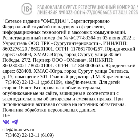
"Сетевое издание "ОМЕДИА!". Зарегистрировано
Федеральной службой по надзору в сфере связи,
информационных технологий и массовых коммуникаций.
Регистрационный номер Эл № ФС77-83364 от 03 июня 2022 г.
Учредитель ООО ТРК «Сургутинтерновости». ИНН/КПП:
8602276120 / 860201001. ОГРН: 1178617004257. Юридический
адрес: 628403, ХМАО-Югра, город Сургут, улица 30 лет
Победы, 27/2. Партнер ООО «ОМедиа». ИНН/КПП:
8602303021 / 860201001. ОГРН: 1218600006635. Юридический
адрес: 628408, ХМАО-Югра, город Сургут, улица Энгельса,
д. 15, помещение 301. Главный редактор: Д.М. Караченцева,
+7(3462) 22-12-11 (доб.6109), site@in-news.ru. Для детей
старше 16 лет. Все права на любые материалы,
опубликованные на сайте, защищены в соответствии с
законодательством об авторском и смежных правах. При
использовании активная ссылка на источник обязательна.
Политика обработки персональных данных.
16+
site@in-news.ru
+7(3462) 22-12-11 (6109)