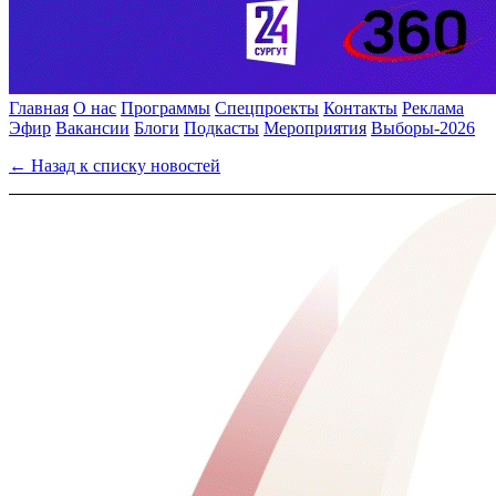
Главная
О нас
Программы
Спецпроекты
Контакты
Реклама
Эфир
Вакансии
Блоги
Подкасты
Мероприятия
Выборы-2026
← Назад к списку новостей