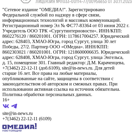
"Сетевое издание "ОМЕДИА!". Зарегистрировано
Федеральной службой по надзору в сфере связи,
информационных технологий и массовых коммуникаций.
Регистрационный номер Эл № ФС77-83364 от 03 июня 2022 г.
Учредитель ООО ТРК «Сургутинтерновости». ИНН/КПП:
8602276120 / 860201001. ОГРН: 1178617004257. Юридический
адрес: 628403, ХМАО-Югра, город Сургут, улица 30 лет
Победы, 27/2. Партнер ООО «ОМедиа». ИНН/КПП:
8602303021 / 860201001. ОГРН: 1218600006635. Юридический
адрес: 628408, ХМАО-Югра, город Сургут, улица Энгельса,
д. 15, помещение 301. Главный редактор: Д.М. Караченцева,
+7(3462) 22-12-11 (доб.6109), site@in-news.ru. Для детей
старше 16 лет. Все права на любые материалы,
опубликованные на сайте, защищены в соответствии с
законодательством об авторском и смежных правах. При
использовании активная ссылка на источник обязательна.
Политика обработки персональных данных.
16+
site@in-news.ru
+7(3462) 22-12-11 (6109)