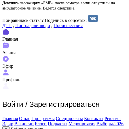
Девушку-пассажирку «БМВ» после осмотра врачи отпустили на
амбулаторное лечение. Ведется следствие.
Понравилась статья? Поделиcь в соцсетях:
ДТП
,
Пострадали люди
,
Происшествия
Главная
Афиша
Эфир
Профиль
Войти
/
Зарегистрироваться
Главная
О нас
Программы
Спецпроекты
Контакты
Реклама
Эфир
Вакансии
Блоги
Подкасты
Мероприятия
Выборы-2026