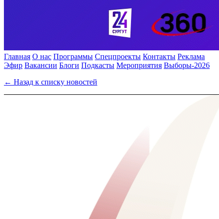
Главная
О нас
Программы
Спецпроекты
Контакты
Реклама
Эфир
Вакансии
Блоги
Подкасты
Мероприятия
Выборы-2026
← Назад к списку новостей