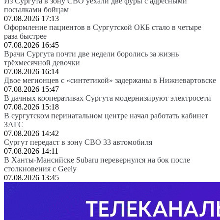
Из Сургута в зону СВО уехали две фуры с адресными
посылками бойцам
07.08.2026 17:13
Оформление пациентов в Сургутской ОКБ стало в четыре
раза быстрее
07.08.2026 16:45
Врачи Сургута почти две недели боролись за жизнь
трёхмесячной девочки
07.08.2026 16:14
Двое мегионцев с «синтетикой» задержаны в Нижневартовске
07.08.2026 15:47
В дачных кооперативах Сургута модернизируют электросети
07.08.2026 15:18
В сургутском перинатальном центре начал работать кабинет
ЗАГС
07.08.2026 14:42
Сургут передаст в зону СВО 33 автомобиля
07.08.2026 14:11
В Ханты-Мансийске Subaru перевернулся на бок после
столкновения с Geely
07.08.2026 13:45