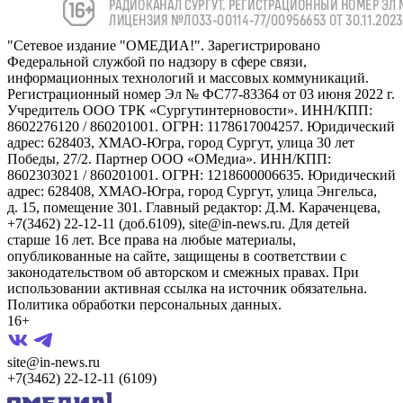
"Сетевое издание "ОМЕДИА!". Зарегистрировано
Федеральной службой по надзору в сфере связи,
информационных технологий и массовых коммуникаций.
Регистрационный номер Эл № ФС77-83364 от 03 июня 2022 г.
Учредитель ООО ТРК «Сургутинтерновости». ИНН/КПП:
8602276120 / 860201001. ОГРН: 1178617004257. Юридический
адрес: 628403, ХМАО-Югра, город Сургут, улица 30 лет
Победы, 27/2. Партнер ООО «ОМедиа». ИНН/КПП:
8602303021 / 860201001. ОГРН: 1218600006635. Юридический
адрес: 628408, ХМАО-Югра, город Сургут, улица Энгельса,
д. 15, помещение 301. Главный редактор: Д.М. Караченцева,
+7(3462) 22-12-11 (доб.6109), site@in-news.ru. Для детей
старше 16 лет. Все права на любые материалы,
опубликованные на сайте, защищены в соответствии с
законодательством об авторском и смежных правах. При
использовании активная ссылка на источник обязательна.
Политика обработки персональных данных.
16+
site@in-news.ru
+7(3462) 22-12-11 (6109)