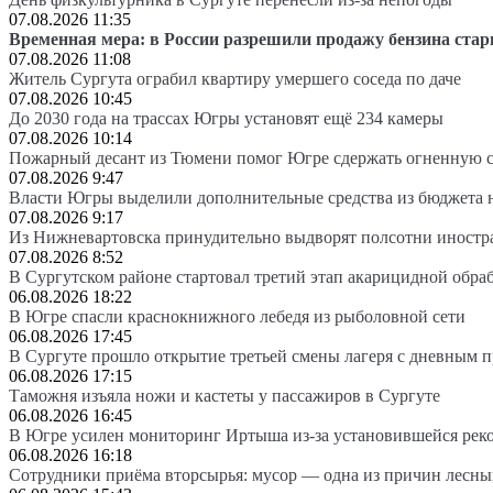
07.08.2026 11:35
Временная мера: в России разрешили продажу бензина стар
07.08.2026 11:08
Житель Сургута ограбил квартиру умершего соседа по даче
07.08.2026 10:45
До 2030 года на трассах Югры установят ещё 234 камеры
07.08.2026 10:14
Пожарный десант из Тюмени помог Югре сдержать огненную 
07.08.2026 9:47
Власти Югры выделили дополнительные средства из бюджета 
07.08.2026 9:17
Из Нижневартовска принудительно выдворят полсотни иностр
07.08.2026 8:52
В Сургутском районе стартовал третий этап акарицидной обра
06.08.2026 18:22
В Югре спасли краснокнижного лебедя из рыболовной сети
06.08.2026 17:45
В Сургуте прошло открытие третьей смены лагеря с дневным 
06.08.2026 17:15
Таможня изъяла ножи и кастеты у пассажиров в Сургуте
06.08.2026 16:45
В Югре усилен мониторинг Иртыша из-за установившейся рек
06.08.2026 16:18
Сотрудники приёма вторсырья: мусор — одна из причин лесн