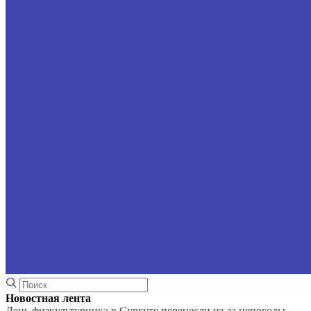
Новостная лента
День физкультурника в Сургуте перенесли из-за непогоды