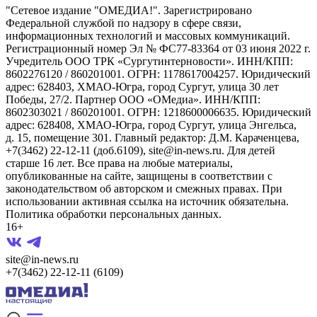
"Сетевое издание "ОМЕДИА!". Зарегистрировано
Федеральной службой по надзору в сфере связи,
информационных технологий и массовых коммуникаций.
Регистрационный номер Эл № ФС77-83364 от 03 июня 2022 г.
Учредитель ООО ТРК «Сургутинтерновости». ИНН/КПП:
8602276120 / 860201001. ОГРН: 1178617004257. Юридический
адрес: 628403, ХМАО-Югра, город Сургут, улица 30 лет
Победы, 27/2. Партнер ООО «ОМедиа». ИНН/КПП:
8602303021 / 860201001. ОГРН: 1218600006635. Юридический
адрес: 628408, ХМАО-Югра, город Сургут, улица Энгельса,
д. 15, помещение 301. Главный редактор: Д.М. Караченцева,
+7(3462) 22-12-11 (доб.6109), site@in-news.ru. Для детей
старше 16 лет. Все права на любые материалы,
опубликованные на сайте, защищены в соответствии с
законодательством об авторском и смежных правах. При
использовании активная ссылка на источник обязательна.
Политика обработки персональных данных.
16+
site@in-news.ru
+7(3462) 22-12-11 (6109)