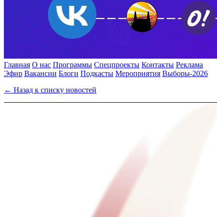
Главная
О нас
Программы
Спецпроекты
Контакты
Реклама
Эфир
Вакансии
Блоги
Подкасты
Мероприятия
Выборы-2026
← Назад к списку новостей