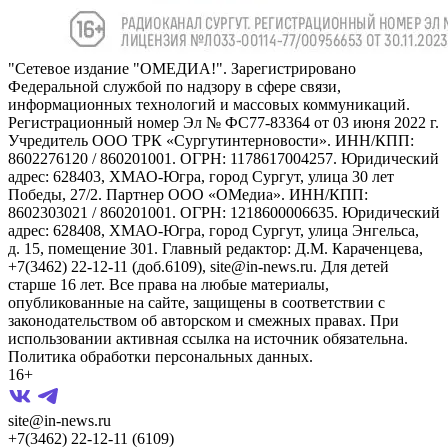
"Сетевое издание "ОМЕДИА!". Зарегистрировано
Федеральной службой по надзору в сфере связи,
информационных технологий и массовых коммуникаций.
Регистрационный номер Эл № ФС77-83364 от 03 июня 2022 г.
Учредитель ООО ТРК «Сургутинтерновости». ИНН/КПП:
8602276120 / 860201001. ОГРН: 1178617004257. Юридический
адрес: 628403, ХМАО-Югра, город Сургут, улица 30 лет
Победы, 27/2. Партнер ООО «ОМедиа». ИНН/КПП:
8602303021 / 860201001. ОГРН: 1218600006635. Юридический
адрес: 628408, ХМАО-Югра, город Сургут, улица Энгельса,
д. 15, помещение 301. Главный редактор: Д.М. Караченцева,
+7(3462) 22-12-11 (доб.6109), site@in-news.ru. Для детей
старше 16 лет. Все права на любые материалы,
опубликованные на сайте, защищены в соответствии с
законодательством об авторском и смежных правах. При
использовании активная ссылка на источник обязательна.
Политика обработки персональных данных.
16+
site@in-news.ru
+7(3462) 22-12-11 (6109)