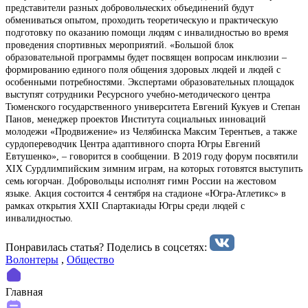
представители разных добровольческих объединений будут
обмениваться опытом, проходить теоретическую и практическую
подготовку по оказанию помощи людям с инвалидностью во время
проведения спортивных мероприятий. «Большой блок
образовательной программы будет посвящен вопросам инклюзии –
формированию единого поля общения здоровых людей и людей с
особенными потребностями. Экспертами образовательных площадок
выступят сотрудники Ресурсного учебно-методического центра
Тюменского государственного университета Евгений Кукуев и Степан
Панов, менеджер проектов Института социальных инноваций
молодежи «Продвижение» из Челябинска Максим Терентьев, а также
сурдопереводчик Центра адаптивного спорта Югры Евгений
Евтушенко», – говорится в сообщении. В 2019 году форум посвятили
XIX Сурдлимпийским зимним играм, на которых готовятся выступить
семь югорчан. Добровольцы исполнят гимн России на жестовом
языке. Акция состоится 4 сентября на стадионе «Югра-Атлетикс» в
рамках открытия XXII Спартакиады Югры среди людей с
инвалидностью.
Понравилась статья? Поделиcь в соцсетях:
Волонтеры
,
Общество
Главная