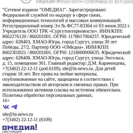
"Сетевое издание "ОМЕДИА!". Зарегистрировано
Федеральной службой по надзору в сфере связи,
информационных технологий и массовых коммуникаций.
Регистрационный номер Эл № ФС77-83364 от 03 июня 2022 г.
Учредитель ООО ТРК «Сургутинтерновости». ИНН/КПП:
8602276120 / 860201001. ОГРН: 1178617004257. Юридический
адрес: 628403, ХМАО-Югра, город Сургут, улица 30 лет
Победы, 27/2. Партнер ООО «ОМедиа». ИНН/КПП:
8602303021 / 860201001. ОГРН: 1218600006635. Юридический
адрес: 628408, ХМАО-Югра, город Сургут, улица Энгельса,
д. 15, помещение 301. Главный редактор: Д.М. Караченцева,
+7(3462) 22-12-11 (доб.6109), site@in-news.ru. Для детей
старше 16 лет. Все права на любые материалы,
опубликованные на сайте, защищены в соответствии с
законодательством об авторском и смежных правах. При
использовании активная ссылка на источник обязательна.
Политика обработки персональных данных.
16+
site@in-news.ru
+7(3462) 22-12-11 (6109)