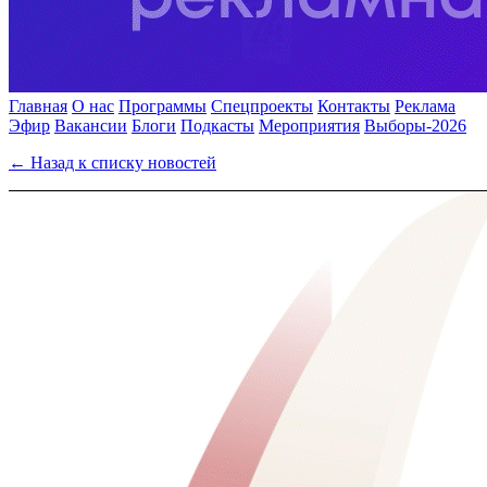
Главная
О нас
Программы
Спецпроекты
Контакты
Реклама
Эфир
Вакансии
Блоги
Подкасты
Мероприятия
Выборы-2026
← Назад к списку новостей