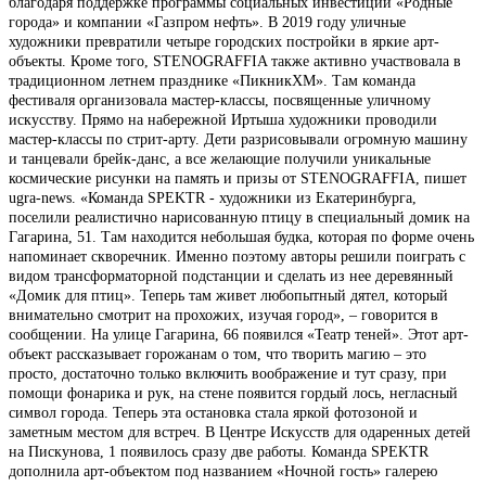
благодаря поддержке программы социальных инвестиций «Родные
города» и компании «Газпром нефть». В 2019 году уличные
художники превратили четыре городских постройки в яркие арт-
объекты. Кроме того, STENOGRAFFIA также активно участвовала в
традиционном летнем празднике «ПикникХМ». Там команда
фестиваля организовала мастер-классы, посвященные уличному
искусству. Прямо на набережной Иртыша художники проводили
мастер-классы по стрит-арту. Дети разрисовывали огромную машину
и танцевали брейк-данс, а все желающие получили уникальные
космические рисунки на память и призы от STENOGRAFFIA, пишет
ugra-news. «Команда SPEKTR - художники из Екатеринбурга,
поселили реалистично нарисованную птицу в специальный домик на
Гагарина, 51. Там находится небольшая будка, которая по форме очень
напоминает скворечник. Именно поэтому авторы решили поиграть с
видом трансформаторной подстанции и сделать из нее деревянный
«Домик для птиц». Теперь там живет любопытный дятел, который
внимательно смотрит на прохожих, изучая город», – говорится в
сообщении. На улице Гагарина, 66 появился «Театр теней». Этот арт-
объект рассказывает горожанам о том, что творить магию – это
просто, достаточно только включить воображение и тут сразу, при
помощи фонарика и рук, на стене появится гордый лось, негласный
символ города. Теперь эта остановка стала яркой фотозоной и
заметным местом для встреч. В Центре Искусств для одаренных детей
на Пискунова, 1 появилось сразу две работы. Команда SPEKTR
дополнила арт-объектом под названием «Ночной гость» галерею