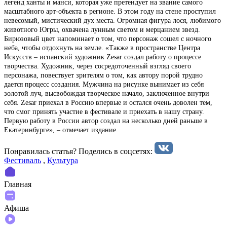
легенд ханты и манси, которая уже претендует на звание самого
масштабного арт-объекта в регионе. В этом году на стене проступил
невесомый, мистический дух места. Огромная фигура лося, любимого
животного Югры, охвачена лунным светом и мерцанием звезд.
Бирюзовый цвет напоминает о том, что персонаж сошел с ночного
неба, чтобы отдохнуть на земле. «Также в пространстве Центра
Искусств – испанский художник Zesar создал работу о процессе
творчества. Художник, через сосредоточенный взгляд своего
персонажа, повествует зрителям о том, как автору порой трудно
дается процесс создания. Мужчина на рисунке вынимает из себя
золотой луч, высвобождая творческое начало, заключенное внутри
себя. Zesar приехал в Россию впервые и остался очень доволен тем,
что смог принять участие в фестивале и приехать в нашу страну.
Первую работу в России автор создал на несколько дней раньше в
Екатеринбурге», – отмечает издание.
Понравилась статья? Поделиcь в соцсетях:
Фестиваль
,
Культура
Главная
Афиша