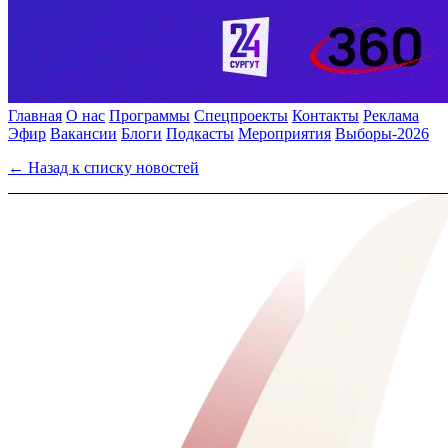
Главная
О нас
Программы
Спецпроекты
Контакты
Реклама
Эфир
Вакансии
Блоги
Подкасты
Мероприятия
Выборы-2026
← Назад к списку новостей