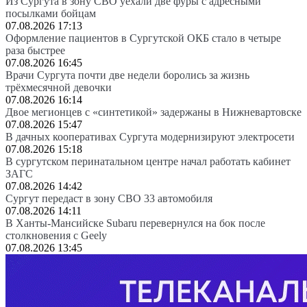
Из Сургута в зону СВО уехали две фуры с адресными
посылками бойцам
07.08.2026 17:13
Оформление пациентов в Сургутской ОКБ стало в четыре
раза быстрее
07.08.2026 16:45
Врачи Сургута почти две недели боролись за жизнь
трёхмесячной девочки
07.08.2026 16:14
Двое мегионцев с «синтетикой» задержаны в Нижневартовске
07.08.2026 15:47
В дачных кооперативах Сургута модернизируют электросети
07.08.2026 15:18
В сургутском перинатальном центре начал работать кабинет
ЗАГС
07.08.2026 14:42
Сургут передаст в зону СВО 33 автомобиля
07.08.2026 14:11
В Ханты-Мансийске Subaru перевернулся на бок после
столкновения с Geely
07.08.2026 13:45