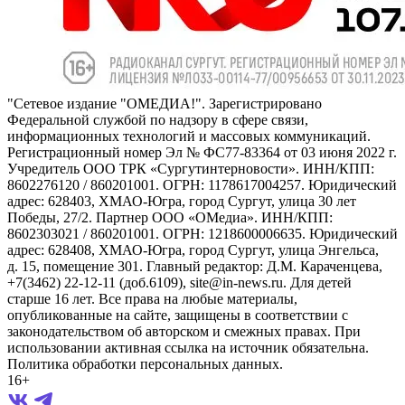
"Сетевое издание "ОМЕДИА!". Зарегистрировано
Федеральной службой по надзору в сфере связи,
информационных технологий и массовых коммуникаций.
Регистрационный номер Эл № ФС77-83364 от 03 июня 2022 г.
Учредитель ООО ТРК «Сургутинтерновости». ИНН/КПП:
8602276120 / 860201001. ОГРН: 1178617004257. Юридический
адрес: 628403, ХМАО-Югра, город Сургут, улица 30 лет
Победы, 27/2. Партнер ООО «ОМедиа». ИНН/КПП:
8602303021 / 860201001. ОГРН: 1218600006635. Юридический
адрес: 628408, ХМАО-Югра, город Сургут, улица Энгельса,
д. 15, помещение 301. Главный редактор: Д.М. Караченцева,
+7(3462) 22-12-11 (доб.6109), site@in-news.ru. Для детей
старше 16 лет. Все права на любые материалы,
опубликованные на сайте, защищены в соответствии с
законодательством об авторском и смежных правах. При
использовании активная ссылка на источник обязательна.
Политика обработки персональных данных.
16+