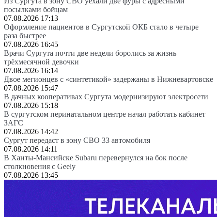
Из Сургута в зону СВО уехали две фуры с адресными
посылками бойцам
07.08.2026 17:13
Оформление пациентов в Сургутской ОКБ стало в четыре
раза быстрее
07.08.2026 16:45
Врачи Сургута почти две недели боролись за жизнь
трёхмесячной девочки
07.08.2026 16:14
Двое мегионцев с «синтетикой» задержаны в Нижневартовске
07.08.2026 15:47
В дачных кооперативах Сургута модернизируют электросети
07.08.2026 15:18
В сургутском перинатальном центре начал работать кабинет
ЗАГС
07.08.2026 14:42
Сургут передаст в зону СВО 33 автомобиля
07.08.2026 14:11
В Ханты-Мансийске Subaru перевернулся на бок после
столкновения с Geely
07.08.2026 13:45