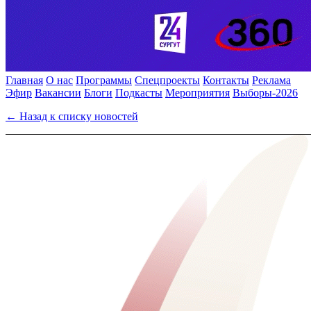
Главная
О нас
Программы
Спецпроекты
Контакты
Реклама
Эфир
Вакансии
Блоги
Подкасты
Мероприятия
Выборы-2026
← Назад к списку новостей