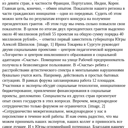
из девяти стран, в частности Франции, Португалии, Индии, Кореи.
Главная цель, конечно, – обмен опытом. Показатели нашего региона в
части гражданских инициатив – одни из передовых. Судить об этом
можно хотя бы по результатам второго конкурса на получение
президентских грантов. «В этом году мы очень сильно повысили свои
показатели. В целом по итогам двух президентских грантов выделено
около 40 миллионов рублей 55 проектам на общую сумму порядка 40
миллионов рублей», – отметил первый заместитель губернатора Югры
Алексей Шипилов. [image, 1] Ирина Токарева в Сургуте руководит
двумя социальными проектами – центром педагогической коррекции
«Логоритм» и центром инклюзивного образования и социальной
адаптации «Счастье». Помещение на улице Рабочей предприниматель
получила в безвозмездное пользование. В «Счастье» ребята с
расстройствами аутистического спектра и ментальными нарушениями
буквально учатся жить. Например, действовать в простых бытовых
ситуациях. В рамках форума запланирована работа 12 площадок.
Участники и эксперты обсудят социальные технологии, инициативное
бюджетирование, привлечение финансирования в социальные
проекты, дипломатию. Специалисты их других стран презентуют
опыт своих государств в этих вопросах. Впрочем, международное
сотрудничество только форумом не ограничится. [image, 2]
«Сотрудничество межрегиональное, международное у нас в
перспективе в течение всей работы. И нам очень радостно, что мы
можем принимать наших экспертов, наших коллег и привносить все
самое лучшее. И у Югры огромнейший потенциал. Благодаря нашему