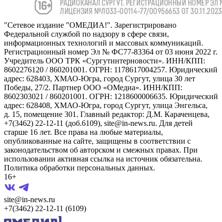
"Сетевое издание "ОМЕДИА!". Зарегистрировано
Федеральной службой по надзору в сфере связи,
информационных технологий и массовых коммуникаций.
Регистрационный номер Эл № ФС77-83364 от 03 июня 2022 г.
Учредитель ООО ТРК «Сургутинтерновости». ИНН/КПП:
8602276120 / 860201001. ОГРН: 1178617004257. Юридический
адрес: 628403, ХМАО-Югра, город Сургут, улица 30 лет
Победы, 27/2. Партнер ООО «ОМедиа». ИНН/КПП:
8602303021 / 860201001. ОГРН: 1218600006635. Юридический
адрес: 628408, ХМАО-Югра, город Сургут, улица Энгельса,
д. 15, помещение 301. Главный редактор: Д.М. Караченцева,
+7(3462) 22-12-11 (доб.6109), site@in-news.ru. Для детей
старше 16 лет. Все права на любые материалы,
опубликованные на сайте, защищены в соответствии с
законодательством об авторском и смежных правах. При
использовании активная ссылка на источник обязательна.
Политика обработки персональных данных.
16+
site@in-news.ru
+7(3462) 22-12-11 (6109)