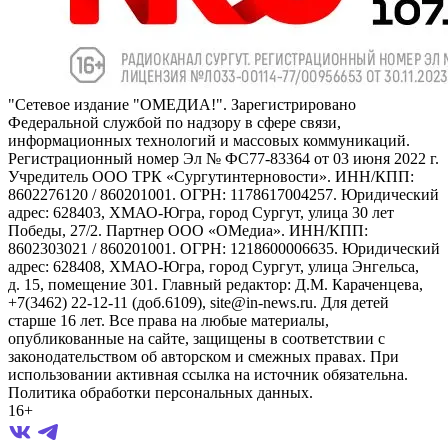
"Сетевое издание "ОМЕДИА!". Зарегистрировано
Федеральной службой по надзору в сфере связи,
информационных технологий и массовых коммуникаций.
Регистрационный номер Эл № ФС77-83364 от 03 июня 2022 г.
Учредитель ООО ТРК «Сургутинтерновости». ИНН/КПП:
8602276120 / 860201001. ОГРН: 1178617004257. Юридический
адрес: 628403, ХМАО-Югра, город Сургут, улица 30 лет
Победы, 27/2. Партнер ООО «ОМедиа». ИНН/КПП:
8602303021 / 860201001. ОГРН: 1218600006635. Юридический
адрес: 628408, ХМАО-Югра, город Сургут, улица Энгельса,
д. 15, помещение 301. Главный редактор: Д.М. Караченцева,
+7(3462) 22-12-11 (доб.6109), site@in-news.ru. Для детей
старше 16 лет. Все права на любые материалы,
опубликованные на сайте, защищены в соответствии с
законодательством об авторском и смежных правах. При
использовании активная ссылка на источник обязательна.
Политика обработки персональных данных.
16+