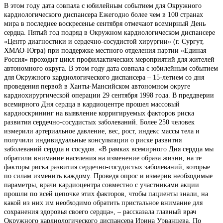
В этом году дата совпала с юбилейным событием для Окружного
кардиологического диспансера Ежегодно более чем в 100 странах
мира в последнее воскресенье сентября отмечают всемирный День
сердца. Пятый год подряд в Окружном кардиологическом диспансере
«Центр диагностики и сердечно-сосудистой хирургии» (г. Сургут,
ХМАО-Югра) при поддержке местного отделения партии «Единая
Россия» проходит цикл профилактических мероприятий для жителей
автономного округа. В этом году дата совпала с юбилейным событием
для Окружного кардиологического диспансера – 15-летием со дня
проведения первой в Ханты-Мансийском автономном округе
кардиохирургической операции 29 сентября 1998 года. В преддверии
всемирного Дня сердца в кардиоцентре прошел массовый
кардиоскрининг на выявление корригируемых факторов риска
развития сердечно-сосудистых заболеваний. Более 250 человек
измерили артериальное давление, вес, рост, индекс массы тела и
получили индивидуальные консультации о риске развития
заболеваний сердца и сосудов. «В рамках всемирного Дня сердца мы
обратили внимание населения на изменение образа жизни, на те
факторы риска развития сердечно-сосудистых заболеваний, которые
по силам изменить каждому. Проведя опрос и измерив необходимые
параметры, врачи кардиоцентра совместно с участниками акции
прошли по всей цепочке этих факторов, чтобы пациенты знали, на
какой из них им необходимо обратить пристальное внимание для
сохранения здоровья своего сердца», – рассказала главный врач
Окружного кардиологического диспансера Ирина Урванцева. По