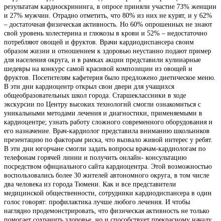
результатам кардиоскрининга, в опросе приняли участие 73% женщин
и 27% мужчин. Отрадно отметить, что 80% из них не курят, и у 62%
– достаточная физическая активность. Но 60% опрошенных не знают
свой уровень холестерина и глюкозы в крови и 52% – недостаточно
потребляют овощей и фруктов. Врачи кардиодиспансера своим
образом жизни и отношением к здоровью неустанно подают пример
для населения округа, и в рамках акции представили кулинарные
шедевры на конкурс самой красивой композиции из овощей и
фруктов. Посетителям кафетерия было предложено диетическое меню.
В эти дни кардиоцентр открыл свои двери для учащихся
общеобразовательных школ города. Старшеклассники в ходе
экскурсии по Центру высоких технологий смогли ознакомиться с
уникальными методами лечения и диагностики, применяемыми в
кардиоцентре; узнать работу сложного современного оборудования и
его назначение. Врач-кардиолог представила вниманию школьников
презентацию по факторам риска, что вызвало живой интерес у ребят.
В эти дни югорчане смогли задать вопросы врачам-кардиологам по
телефонам горячей линии и получить онлайн- консультацию
посредством официального сайта кардиоцентра. Этой возможностью
воспользовались более 30 жителей автономного округа, в том числе
два человека из города Тюмени. Как и все представители
медицинской общественности, сотрудники кардиодиспансера в один
голос говорят: профилактика лучше любого лечения. И чтобы
наглядно продемонстрировать, что физическая активность не только
помогает сохранить здоровье, но и способствует прекрасному началу