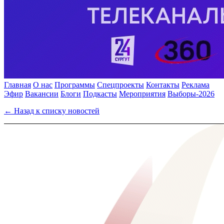
Главная
О нас
Программы
Спецпроекты
Контакты
Реклама
Эфир
Вакансии
Блоги
Подкасты
Мероприятия
Выборы-2026
← Назад к списку новостей