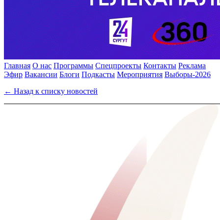
Главная
О нас
Программы
Спецпроекты
Контакты
Реклама
Эфир
Вакансии
Блоги
Подкасты
Мероприятия
Выборы-2026
← Назад к списку новостей