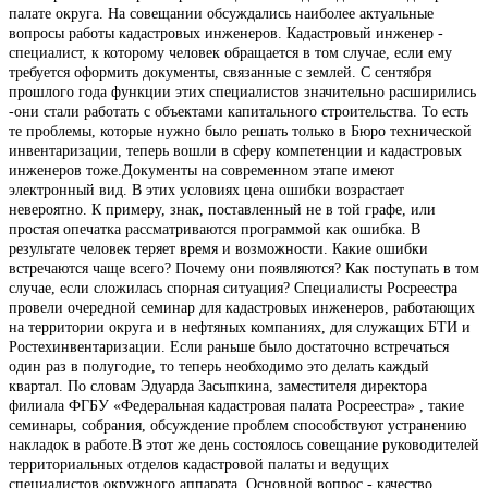
палате округа. На совещании обсуждались наиболее актуальные
вопросы работы кадастровых инженеров. Кадастровый инженер -
специалист, к которому человек обращается в том случае, если ему
требуется оформить документы, связанные с землей. С сентября
прошлого года функции этих специалистов значительно расширились
-они стали работать с объектами капитального строительства. То есть
те проблемы, которые нужно было решать только в Бюро технической
инвентаризации, теперь вошли в сферу компетенции и кадастровых
инженеров тоже.Документы на современном этапе имеют
электронный вид. В этих условиях цена ошибки возрастает
невероятно. К примеру, знак, поставленный не в той графе, или
простая опечатка рассматриваются программой как ошибка. В
результате человек теряет время и возможности. Какие ошибки
встречаются чаще всего? Почему они появляются? Как поступать в том
случае, если сложилась спорная ситуация? Специалисты Росреестра
провели очередной семинар для кадастровых инженеров, работающих
на территории округа и в нефтяных компаниях, для служащих БТИ и
Ростехинвентаризации. Если раньше было достаточно встречаться
один раз в полугодие, то теперь необходимо это делать каждый
квартал. По словам Эдуарда Засыпкина, заместителя директора
филиала ФГБУ «Федеральная кадастровая палата Росреестра» , такие
семинары, собрания, обсуждение проблем способствуют устранению
накладок в работе.В этот же день состоялось совещание руководителей
территориальных отделов кадастровой палаты и ведущих
специалистов окружного аппарата. Основной вопрос - качество