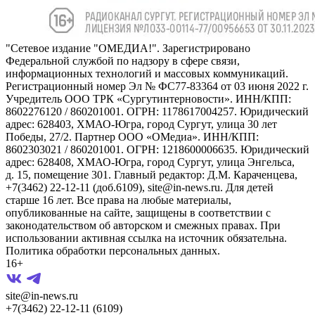
"Сетевое издание "ОМЕДИА!". Зарегистрировано
Федеральной службой по надзору в сфере связи,
информационных технологий и массовых коммуникаций.
Регистрационный номер Эл № ФС77-83364 от 03 июня 2022 г.
Учредитель ООО ТРК «Сургутинтерновости». ИНН/КПП:
8602276120 / 860201001. ОГРН: 1178617004257. Юридический
адрес: 628403, ХМАО-Югра, город Сургут, улица 30 лет
Победы, 27/2. Партнер ООО «ОМедиа». ИНН/КПП:
8602303021 / 860201001. ОГРН: 1218600006635. Юридический
адрес: 628408, ХМАО-Югра, город Сургут, улица Энгельса,
д. 15, помещение 301. Главный редактор: Д.М. Караченцева,
+7(3462) 22-12-11 (доб.6109), site@in-news.ru. Для детей
старше 16 лет. Все права на любые материалы,
опубликованные на сайте, защищены в соответствии с
законодательством об авторском и смежных правах. При
использовании активная ссылка на источник обязательна.
Политика обработки персональных данных.
16+
site@in-news.ru
+7(3462) 22-12-11 (6109)