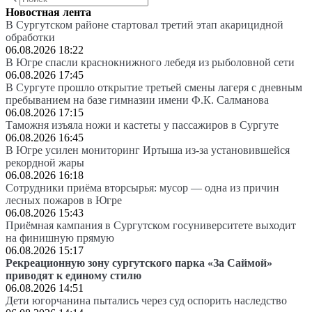
Новостная лента
В Сургутском районе стартовал третий этап акарицидной
обработки
06.08.2026 18:22
В Югре спасли краснокнижного лебедя из рыболовной сети
06.08.2026 17:45
В Сургуте прошло открытие третьей смены лагеря с дневным
пребыванием на базе гимназии имени Ф.К. Салманова
06.08.2026 17:15
Таможня изъяла ножи и кастеты у пассажиров в Сургуте
06.08.2026 16:45
В Югре усилен мониторинг Иртыша из-за установившейся
рекордной жары
06.08.2026 16:18
Сотрудники приёма вторсырья: мусор — одна из причин
лесных пожаров в Югре
06.08.2026 15:43
Приёмная кампания в Сургутском госуниверситете выходит
на финишную прямую
06.08.2026 15:17
Рекреационную зону сургутского парка «За Саймой»
приводят к единому стилю
06.08.2026 14:51
Дети югорчанина пытались через суд оспорить наследство