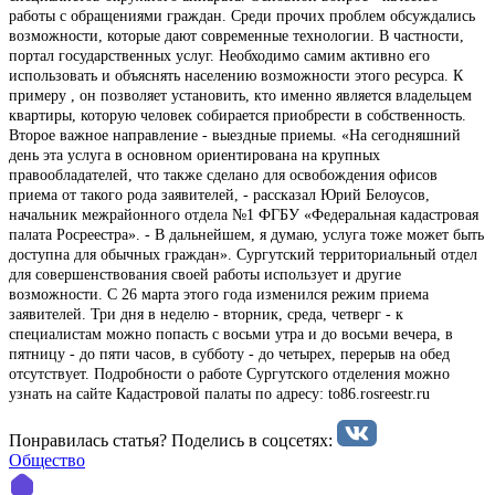
работы с обращениями граждан. Среди прочих проблем обсуждались
возможности, которые дают современные технологии. В частности,
портал государственных услуг. Необходимо самим активно его
использовать и объяснять населению возможности этого ресурса. К
примеру , он позволяет установить, кто именно является владельцем
квартиры, которую человек собирается приобрести в собственность.
Второе важное направление - выездные приемы. «На сегодняшний
день эта услуга в основном ориентирована на крупных
правообладателей, что также сделано для освобождения офисов
приема от такого рода заявителей, - рассказал Юрий Белоусов,
начальник межрайонного отдела №1 ФГБУ «Федеральная кадастровая
палата Росреестра». - В дальнейшем, я думаю, услуга тоже может быть
доступна для обычных граждан». Сургутский территориальный отдел
для совершенствования своей работы использует и другие
возможности. С 26 марта этого года изменился режим приема
заявителей. Три дня в неделю - вторник, среда, четверг - к
специалистам можно попасть с восьми утра и до восьми вечера, в
пятницу - до пяти часов, в субботу - до четырех, перерыв на обед
отсутствует. Подробности о работе Сургутского отделения можно
узнать на сайте Кадастровой палаты по адресу: to86.rosreestr.ru
Понравилась статья? Поделиcь в соцсетях:
Общество