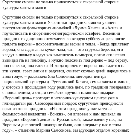
Сургутяне смогли не только прикоснуться к сакральной стороне
культуры ханты и манси
Сургутяне смогли не только прикоснуться к сакральной стороне
культуры ханты и манси Участники праздника смогли увидеть
выступления фольклорных ансамблей «Луима Ханса» и «Аснэ» и
поучаствовать в спортивно-этнографической эстафете. Весенний
праздник традиционно отмечается во вторую субботу апреля после
прилета вороны – покровительницы весны и тепла. «Когда прилетает
ворона, она садится на кучки чапа, чап – это стружка бересты, его
кладут в люльку кладут как заменитель памперса, потом его нельзя
выкидывать на помойку, а нужно положить под дерево – под березу,
под пенечки, под елочки. И когда прилетает ворона, она садится на
эти кучки, греет лапки и радуется, считает сколько детей народилось в
этом году», – рассказала Яна Сопочина, методист центра
национальной культуры д. Русскинской.Кстати, семьи ханты и манси,
у которых в прошедшем году родились дети, по традиции поздравили
с пополнением, а отцам семейств вручили памятные подарки.
«Вороний день» проходит в историко-культурном центре уже в
пятнадцатый раз. Своеобразный подарок сургутянам преподнесли
организаторы праздника. «На этом празднике у нас ыступал
фольклорный коллектив «Вонкнэ», он впервые к нам приехал на
праздник «Вороний день» из Русскинской, также олени у нас, на
Вороньем дне оленей никогда не было, они впервые у нас в этом
году», – отметила Марина Самсонова, заведующая отделом коренных