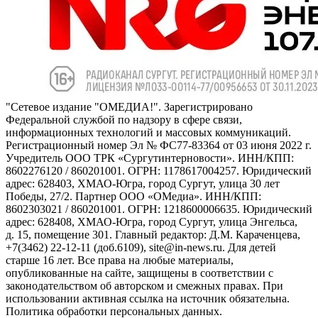
"Сетевое издание "ОМЕДИА!". Зарегистрировано
Федеральной службой по надзору в сфере связи,
информационных технологий и массовых коммуникаций.
Регистрационный номер Эл № ФС77-83364 от 03 июня 2022 г.
Учредитель ООО ТРК «Сургутинтерновости». ИНН/КПП:
8602276120 / 860201001. ОГРН: 1178617004257. Юридический
адрес: 628403, ХМАО-Югра, город Сургут, улица 30 лет
Победы, 27/2. Партнер ООО «ОМедиа». ИНН/КПП:
8602303021 / 860201001. ОГРН: 1218600006635. Юридический
адрес: 628408, ХМАО-Югра, город Сургут, улица Энгельса,
д. 15, помещение 301. Главный редактор: Д.М. Караченцева,
+7(3462) 22-12-11 (доб.6109), site@in-news.ru. Для детей
старше 16 лет. Все права на любые материалы,
опубликованные на сайте, защищены в соответствии с
законодательством об авторском и смежных правах. При
использовании активная ссылка на источник обязательна.
Политика обработки персональных данных.