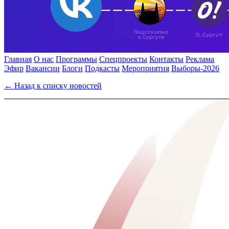
Главная
О нас
Программы
Спецпроекты
Контакты
Реклама
Эфир
Вакансии
Блоги
Подкасты
Мероприятия
Выборы-2026
← Назад к списку новостей