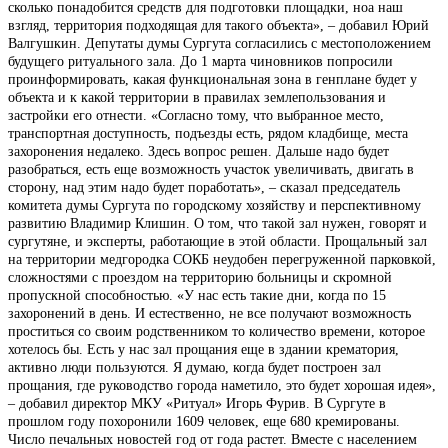
сколько понадобится средств для подготовки площадки, ноа наш
взгляд, территория подходящая для такого объекта», – добавил Юрий
Валгушкин. Депутаты думы Сургута согласились с местоположением
будущего ритуального зала. До 1 марта чиновников попросили
проинформировать, какая функциональная зона в генплане будет у
объекта и к какой территории в правилах землепользования и
застройки его отнести. «Согласно тому, что выбранное место,
транспортная доступность, подъезды есть, рядом кладбище, места
захоронения недалеко. Здесь вопрос решен. Дальше надо будет
разобраться, есть еще возможность участок увеличивать, двигать в
сторону, над этим надо будет поработать», – сказал председатель
комитета думы Сургута по городскому хозяйству и перспективному
развитию Владимир Клишин. О том, что такой зал нужен, говорят и
сургутяне, и эксперты, работающие в этой области. Прощальный зал
на территории медгородка СОКБ неудобен перегруженной парковкой,
сложностями с проездом на территорию больницы и скромной
пропускной способностью. «У нас есть такие дни, когда по 15
захоронений в день. И естественно, не все получают возможность
проститься со своим родственником то количество времени, которое
хотелось бы. Есть у нас зал прощания еще в здании крематория,
активно люди пользуются. Я думаю, когда будет построен зал
прощания, где руководство города наметило, это будет хорошая идея»,
– добавил директор МКУ «Ритуал» Игорь Фурив. В Сургуте в
прошлом году похоронили 1609 человек, еще 680 кремированы.
Число печальных новостей год от года растет. Вместе с населением