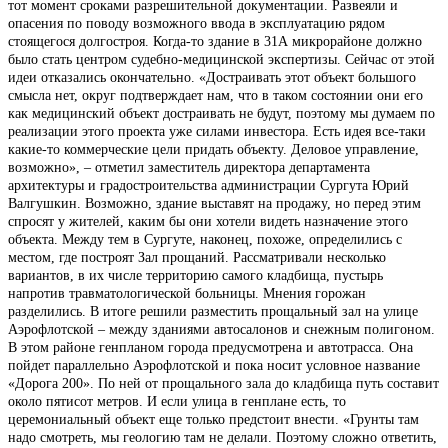
тот момент сроками разрешительной документации. Развеяли и
опасения по поводу возможного ввода в эксплуатацию рядом
стоящегося долгостроя. Когда-то здание в 31А микрорайоне должно
было стать центром судебно-медицинской экспертизы. Сейчас от этой
идеи отказались окончательно. «Достраивать этот объект большого
смысла нет, округ подтверждает нам, что в таком состоянии они его
как медицинский объект достраивать не будут, поэтому мы думаем по
реализации этого проекта уже силами инвестора. Есть идея все-таки
какие-то коммерческие цели придать объекту. Деловое управление,
возможно», – отметил заместитель директора департамента
архитектуры и градостроительства администрации Сургута Юрий
Валгушкин. Возможно, здание выставят на продажу, но перед этим
спросят у жителей, каким бы они хотели видеть назначение этого
объекта. Между тем в Сургуте, наконец, похоже, определились с
местом, где построят Зал прощаний. Рассматривали несколько
вариантов, в их числе территорию самого кладбища, пустырь
напротив травматологической больницы. Мнения горожан
разделились. В итоге решили разместить прощальный зал на улице
Аэрофлотской – между зданиями автосалонов и снежным полигоном.
В этом районе генпланом города предусмотрена и автотрасса. Она
пойдет параллельно Аэрофлотской и пока носит условное название
«Дорога 200». По ней от прощального зала до кладбища путь составит
около пятисот метров. И если улица в генплане есть, то
церемониальный объект еще только предстоит внести. «Грунты там
надо смотреть, мы геологию там не делали. Поэтому сложно ответить,