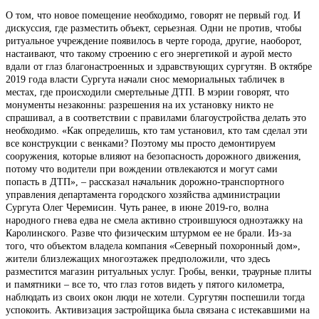
О том, что новое помещение необходимо, говорят не первый год. И
дискуссия, где разместить объект, серьезная. Одни не против, чтобы
ритуальное учреждение появилось в черте города, другие, наоборот,
настаивают, что такому строению с его энергетикой и аурой место
вдали от глаз благонастроенных и здравствующих сургутян. В октябре
2019 года власти Сургута начали снос мемориальных табличек в
местах, где происходили смертельные ДТП. В мэрии говорят, что
монументы незаконны: разрешения на их установку никто не
спрашивал, а в соответствии с правилами благоустройства делать это
необходимо. «Как определишь, кто там установил, кто там сделал эти
все конструкции с венками? Поэтому мы просто демонтируем
сооружения, которые влияют на безопасность дорожного движения,
потому что водители при вождении отвлекаются и могут сами
попасть в ДТП», – рассказал начальник дорожно-транспортного
управления департамента городского хозяйства администрации
Сургута Олег Черемисин. Чуть ранее, в июне 2019-го, волна
народного гнева едва не смела активно строившуюся одноэтажку на
Каролинского. Разве что физическим штурмом ее не брали. Из-за
того, что объектом владела компания «Северный похоронный дом»,
жители близлежащих многоэтажек предположили, что здесь
разместится магазин ритуальных услуг. Гробы, венки, траурные плиты
и памятники – все то, что глаз готов видеть у пятого километра,
наблюдать из своих окон люди не хотели. Сургутян поспешили тогда
успокоить. Активизация застройщика была связана с истекавшими на