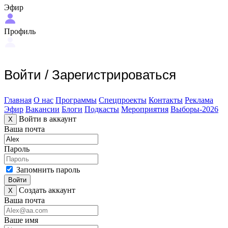
Эфир
Профиль
Войти
/
Зарегистрироваться
Главная
О нас
Программы
Спецпроекты
Контакты
Реклама
Эфир
Вакансии
Блоги
Подкасты
Мероприятия
Выборы-2026
Войти в аккаунт
X
Ваша почта
Пароль
Запомнить пароль
Войти
Создать аккаунт
X
Ваша почта
Ваше имя