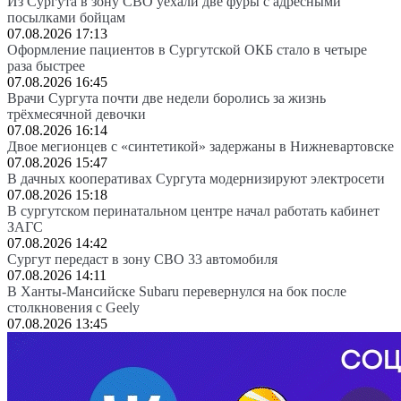
Из Сургута в зону СВО уехали две фуры с адресными
посылками бойцам
07.08.2026 17:13
Оформление пациентов в Сургутской ОКБ стало в четыре
раза быстрее
07.08.2026 16:45
Врачи Сургута почти две недели боролись за жизнь
трёхмесячной девочки
07.08.2026 16:14
Двое мегионцев с «синтетикой» задержаны в Нижневартовске
07.08.2026 15:47
В дачных кооперативах Сургута модернизируют электросети
07.08.2026 15:18
В сургутском перинатальном центре начал работать кабинет
ЗАГС
07.08.2026 14:42
Сургут передаст в зону СВО 33 автомобиля
07.08.2026 14:11
В Ханты-Мансийске Subaru перевернулся на бок после
столкновения с Geely
07.08.2026 13:45