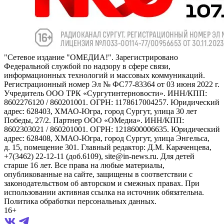
"Сетевое издание "ОМЕДИА!". Зарегистрировано
Федеральной службой по надзору в сфере связи,
информационных технологий и массовых коммуникаций.
Регистрационный номер Эл № ФС77-83364 от 03 июня 2022 г.
Учредитель ООО ТРК «Сургутинтерновости». ИНН/КПП:
8602276120 / 860201001. ОГРН: 1178617004257. Юридический
адрес: 628403, ХМАО-Югра, город Сургут, улица 30 лет
Победы, 27/2. Партнер ООО «ОМедиа». ИНН/КПП:
8602303021 / 860201001. ОГРН: 1218600006635. Юридический
адрес: 628408, ХМАО-Югра, город Сургут, улица Энгельса,
д. 15, помещение 301. Главный редактор: Д.М. Караченцева,
+7(3462) 22-12-11 (доб.6109), site@in-news.ru. Для детей
старше 16 лет. Все права на любые материалы,
опубликованные на сайте, защищены в соответствии с
законодательством об авторском и смежных правах. При
использовании активная ссылка на источник обязательна.
Политика обработки персональных данных.
16+