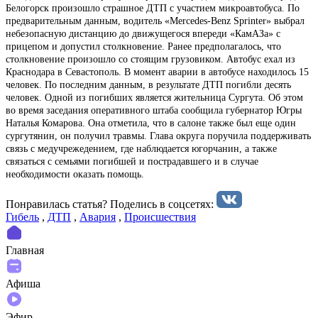
Белогорск произошло страшное ДТП с участием микроавтобуса. По
предварительным данным, водитель «Mercedes-Benz Sprinter» выбрал
небезопасную дистанцию до движущегося впереди «КамАЗа» с
прицепом и допустил столкновение. Ранее предполагалось, что
столкновение произошло со стоящим грузовиком. Автобус ехал из
Краснодара в Севастополь. В момент аварии в автобусе находилось 15
человек. По последним данным, в результате ДТП погибли десять
человек. Одной из погибших является жительница Сургута. Об этом
во время заседания оперативного штаба сообщила губернатор Югры
Наталья Комарова. Она отметила, что в салоне также был еще один
сургутянин, он получил травмы. Глава округа поручила поддерживать
связь с медучрежедением, где наблюдается югорчанин, а также
связаться с семьями погибшей и пострадавшего и в случае
необходимости оказать помощь.
Понравилась статья? Поделиcь в соцсетях:
Гибель
,
ДТП
,
Авария
,
Происшествия
Главная
Афиша
Эфир