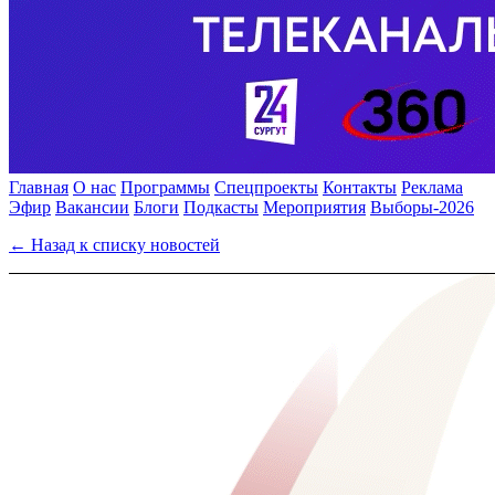
Главная
О нас
Программы
Спецпроекты
Контакты
Реклама
Эфир
Вакансии
Блоги
Подкасты
Мероприятия
Выборы-2026
← Назад к списку новостей