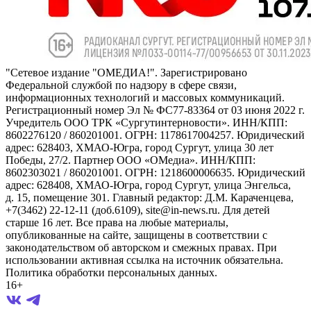
"Сетевое издание "ОМЕДИА!". Зарегистрировано
Федеральной службой по надзору в сфере связи,
информационных технологий и массовых коммуникаций.
Регистрационный номер Эл № ФС77-83364 от 03 июня 2022 г.
Учредитель ООО ТРК «Сургутинтерновости». ИНН/КПП:
8602276120 / 860201001. ОГРН: 1178617004257. Юридический
адрес: 628403, ХМАО-Югра, город Сургут, улица 30 лет
Победы, 27/2. Партнер ООО «ОМедиа». ИНН/КПП:
8602303021 / 860201001. ОГРН: 1218600006635. Юридический
адрес: 628408, ХМАО-Югра, город Сургут, улица Энгельса,
д. 15, помещение 301. Главный редактор: Д.М. Караченцева,
+7(3462) 22-12-11 (доб.6109), site@in-news.ru. Для детей
старше 16 лет. Все права на любые материалы,
опубликованные на сайте, защищены в соответствии с
законодательством об авторском и смежных правах. При
использовании активная ссылка на источник обязательна.
Политика обработки персональных данных.
16+