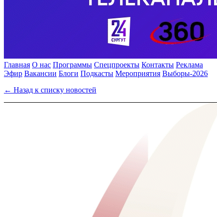
Главная
О нас
Программы
Спецпроекты
Контакты
Реклама
Эфир
Вакансии
Блоги
Подкасты
Мероприятия
Выборы-2026
← Назад к списку новостей