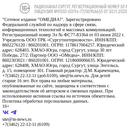
"Сетевое издание "ОМЕДИА!". Зарегистрировано
Федеральной службой по надзору в сфере связи,
информационных технологий и массовых коммуникаций.
Регистрационный номер Эл № ФС77-83364 от 03 июня 2022 г.
Учредитель ООО ТРК «Сургутинтерновости». ИНН/КПП:
8602276120 / 860201001. ОГРН: 1178617004257. Юридический
адрес: 628403, ХМАО-Югра, город Сургут, улица 30 лет
Победы, 27/2. Партнер ООО «ОМедиа». ИНН/КПП:
8602303021 / 860201001. ОГРН: 1218600006635. Юридический
адрес: 628408, ХМАО-Югра, город Сургут, улица Энгельса,
д. 15, помещение 301. Главный редактор: Д.М. Караченцева,
+7(3462) 22-12-11 (доб.6109), site@in-news.ru. Для детей
старше 16 лет. Все права на любые материалы,
опубликованные на сайте, защищены в соответствии с
законодательством об авторском и смежных правах. При
использовании активная ссылка на источник обязательна.
Политика обработки персональных данных.
16+
site@in-news.ru
+7(3462) 22-12-11 (6109)