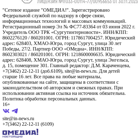
"Сетевое издание "ОМЕДИА!". Зарегистрировано
Федеральной службой по надзору в сфере связи,
информационных технологий и массовых коммуникаций.
Регистрационный номер Эл № ФС77-83364 от 03 июня 2022 г.
Учредитель ООО ТРК «Сургутинтерновости». ИНН/КПП:
8602276120 / 860201001. ОГРН: 1178617004257. Юридический
адрес: 628403, ХМАО-Югра, город Сургут, улица 30 лет
Победы, 27/2. Партнер ООО «ОМедиа». ИНН/КПП:
8602303021 / 860201001. ОГРН: 1218600006635. Юридический
адрес: 628408, ХМАО-Югра, город Сургут, улица Энгельса,
д. 15, помещение 301. Главный редактор: Д.М. Караченцева,
+7(3462) 22-12-11 (доб.6109), site@in-news.ru. Для детей
старше 16 лет. Все права на любые материалы,
опубликованные на сайте, защищены в соответствии с
законодательством об авторском и смежных правах. При
использовании активная ссылка на источник обязательна.
Политика обработки персональных данных.
16+
site@in-news.ru
+7(3462) 22-12-11 (6109)