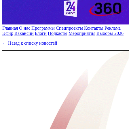
Главная
О нас
Программы
Спецпроекты
Контакты
Реклама
Эфир
Вакансии
Блоги
Подкасты
Мероприятия
Выборы-2026
← Назад к списку новостей