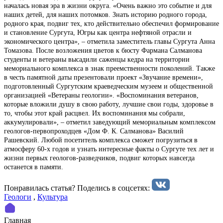
началась новая эра в жизни округа. «Очень важно это событие и для
наших детей, для наших потомков. Знать историю родного города,
родного края, подвиг тех, кто действительно обеспечил формирование
и становление Сургута, Югры как центра нефтяной отрасли и
экономического центра», – отметила заместитель главы Сургута Анна
Томазова. После возложения цветов к бюсту Фармана Салманова
студенты и ветераны высадили саженцы кедра на территории
мемориального комплекса в знак преемственности поколений. Также
в честь памятной даты презентовали проект «Звучание времени»,
подготовленный Сургутским краеведческим музеем и общественной
организацией «Ветераны геологии». «Воспоминания ветеранов,
которые вложили душу в свою работу, лучшие свои годы, здоровье в
то, чтобы этот край расцвел. Их воспоминания мы собрали,
аккумулировали», – отметил заведующий мемориальным комплексом
геологов-первопроходцев «Дом Ф. К. Салманова» Василий
Рашевский. Любой посетитель комплекса сможет погрузиться в
атмосферу 60-х годов и узнать интересные факты о Сургуте тех лет и
жизни первых геологов-разведчиков, подвиг которых навсегда
останется в памяти.
Понравилась статья? Поделиcь в соцсетях:
Геологи
,
Культура
Главная