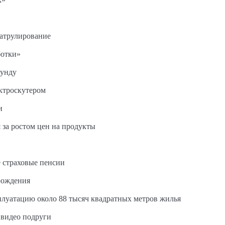
патрулирование
ботки»
кунду
ектроскутером
и
 за ростом цен на продукты
 страховые пенсии
рождения
сплуатацию около 88 тысяч квадратных метров жилья
 видео подруги