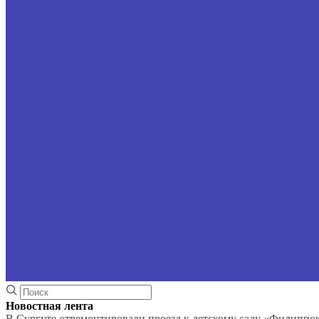
Новостная лента
В Сургуте отремонтировали проезд к детскому саду «Филиппо