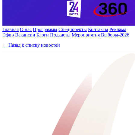
Главная
О нас
Программы
Спецпроекты
Контакты
Реклама
Эфир
Вакансии
Блоги
Подкасты
Мероприятия
Выборы-2026
← Назад к списку новостей