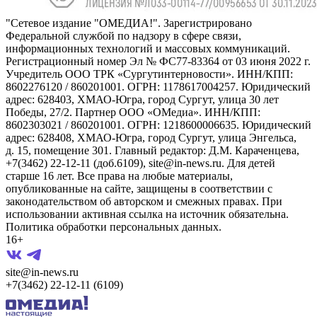
"Сетевое издание "ОМЕДИА!". Зарегистрировано
Федеральной службой по надзору в сфере связи,
информационных технологий и массовых коммуникаций.
Регистрационный номер Эл № ФС77-83364 от 03 июня 2022 г.
Учредитель ООО ТРК «Сургутинтерновости». ИНН/КПП:
8602276120 / 860201001. ОГРН: 1178617004257. Юридический
адрес: 628403, ХМАО-Югра, город Сургут, улица 30 лет
Победы, 27/2. Партнер ООО «ОМедиа». ИНН/КПП:
8602303021 / 860201001. ОГРН: 1218600006635. Юридический
адрес: 628408, ХМАО-Югра, город Сургут, улица Энгельса,
д. 15, помещение 301. Главный редактор: Д.М. Караченцева,
+7(3462) 22-12-11 (доб.6109), site@in-news.ru. Для детей
старше 16 лет. Все права на любые материалы,
опубликованные на сайте, защищены в соответствии с
законодательством об авторском и смежных правах. При
использовании активная ссылка на источник обязательна.
Политика обработки персональных данных.
16+
site@in-news.ru
+7(3462) 22-12-11 (6109)