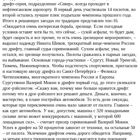
дрифт-серия, подразделение «Север», всегда проходит в
нефтеюганском аэропорту. В первый день участвовали 14 пилотов, во
второй остались лучшие плюс подъехали чемпионы прошлого года.
Итого в решающих заездах по традиции представлен топ-16.
«Ожидается очень интересная борьба, зрелище. Если погодные
условия оставят хотя бы то, что сейчас, – сухой асфальт, то будет дым,
будет скорость и все прочее, то есть очень зрелищное мероприятие», –
выразил надежду Никита Шиков, трехкратный вице-чемпион России
по дрифту, главный судья соревнований. Сухим асфальт, увы, не
остался, но зрелище получилось. Пилоты сражались в парных заездах,
на выбывание. Основные города-участники – Сургут, Новый Уренгой,
Тюмень, Нижневартовск. Чтобы подстегнуть спортсменов, пригласили
и настоящую звезду дрифта из Санкт-Петербурга – Феликса
Читипаховяна, многократного чемпиона России и Европы.
Сургутянин Валерий Мокин в дрифте первый год, до этого увлекался
дрэг-рэйсингом. «Скажу вам, почему мне больше нравится дрифт:
потому что в дрэг-рэйсинге все решают деньги. Деньги, конечно, и
мастерство, в плане постройки автомобиля. То есть доли секунды,
которые при переключении очень мало зависят от пилота. Главное –
как едет автомобиль. У нас, допустим, машина с 320 лошадиными
силами легко может конкурировать с машиной, у которой 600
лошадиных сил», – считает призер соревнований Валерий Мокин.
Успех в дрифте на 50 процентов зависит от техники, на остальные 50
– от пилота. Увлечение дрифтом очень дорого обходится. Например,
за четыре круга тренировок полностью сжигается пара покрышек