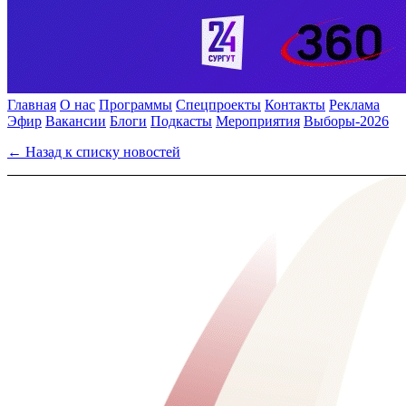
Главная
О нас
Программы
Спецпроекты
Контакты
Реклама
Эфир
Вакансии
Блоги
Подкасты
Мероприятия
Выборы-2026
← Назад к списку новостей