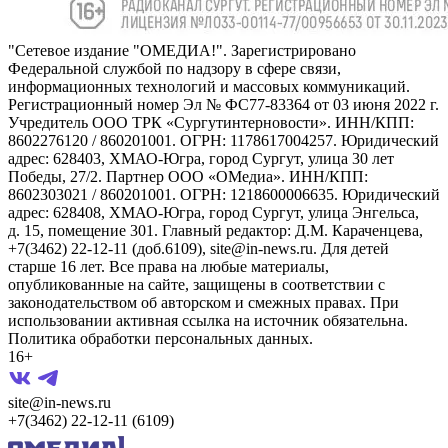
"Сетевое издание "ОМЕДИА!". Зарегистрировано
Федеральной службой по надзору в сфере связи,
информационных технологий и массовых коммуникаций.
Регистрационный номер Эл № ФС77-83364 от 03 июня 2022 г.
Учредитель ООО ТРК «Сургутинтерновости». ИНН/КПП:
8602276120 / 860201001. ОГРН: 1178617004257. Юридический
адрес: 628403, ХМАО-Югра, город Сургут, улица 30 лет
Победы, 27/2. Партнер ООО «ОМедиа». ИНН/КПП:
8602303021 / 860201001. ОГРН: 1218600006635. Юридический
адрес: 628408, ХМАО-Югра, город Сургут, улица Энгельса,
д. 15, помещение 301. Главный редактор: Д.М. Караченцева,
+7(3462) 22-12-11 (доб.6109), site@in-news.ru. Для детей
старше 16 лет. Все права на любые материалы,
опубликованные на сайте, защищены в соответствии с
законодательством об авторском и смежных правах. При
использовании активная ссылка на источник обязательна.
Политика обработки персональных данных.
16+
site@in-news.ru
+7(3462) 22-12-11 (6109)