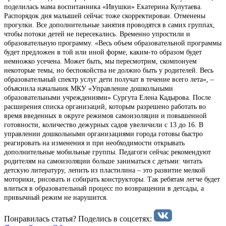
поделилась мама воспитанника «Ивушки» Екатерина Кулутаева.
Распорядок дня малышей сейчас тоже скорректирован. Отменены
прогулки. Все дополнительные занятия проводятся в самих группах,
чтобы потоки детей не пересекались. Временно упростили и
образовательную программу. «Весь объем образовательной программы
будет предложен в той или иной форме, каким-то образом будет
немножко усечена. Может быть, мы пересмотрим, скомпонуем
некоторые темы, но беспокойства не должно быть у родителей. Весь
образовательный спектр услуг дети получат в течение всего лета», –
объяснила начальник МКУ «Управление дошкольными
образовательными учреждениями» Сургута Елена Кадырова. После
расширения списка организаций, которым разрешено работать во
время введенных в округе режимов самоизоляции и повышенной
готовности, количество дежурных садов увеличили с 13 до 16. В
управлении дошкольными организациями города готовы быстро
реагировать на изменения и при необходимости открывать
дополнительные мобильные группы. Педагоги сейчас рекомендуют
родителям на самоизоляции больше заниматься с детьми: читать
детскую литературу, лепить из пластилина – это развитие мелкой
моторики, рисовать и собирать конструкторы. Так ребятам легче будет
влиться в образовательный процесс по возвращении в детсады, а
привычный режим не нарушится.
Понравилась статья? Поделиcь в соцсетях: