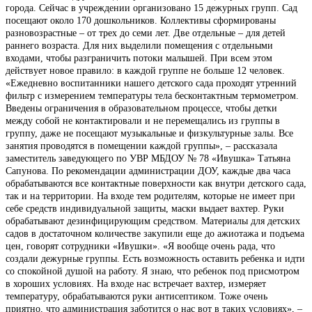
города. Сейчас в учреждении организовано 15 дежурных групп. Сад
посещают около 170 дошкольников. Коллективы сформированы
разновозрастные – от трех до семи лет. Две отдельные – для детей
раннего возраста. Для них выделили помещения с отдельными
входами, чтобы разграничить потоки малышей. При всем этом
действует новое правило: в каждой группе не больше 12 человек.
«Ежедневно воспитанники нашего детского сада проходят утренний
фильтр с измерением температуры тела бесконтактным термометром.
Введены ограничения в образовательном процессе, чтобы детки
между собой не контактировали и не перемещались из группы в
группу, даже не посещают музыкальные и физкультурные залы. Все
занятия проводятся в помещении каждой группы», – рассказала
заместитель заведующего по УВР МБДОУ № 78 «Ивушка» Татьяна
Сапунова. По рекомендации администрации ДОУ, каждые два часа
обрабатываются все контактные поверхности как внутри детского сада,
так и на территории. На входе тем родителям, которые не имеет при
себе средств индивидуальной защиты, маски выдает вахтер. Руки
обрабатывают дезинфицирующим средством. Материалы для детских
садов в достаточном количестве закупили еще до ажиотажа и подъема
цен, говорят сотрудники «Ивушки». «Я вообще очень рада, что
создали дежурные группы. Есть возможность оставить ребенка и идти
со спокойной душой на работу. Я знаю, что ребенок под присмотром
в хороших условиях. На входе нас встречает вахтер, измеряет
температуру, обрабатываются руки антисептиком. Тоже очень
приятно, что администрация заботится о нас вот в таких условиях», –