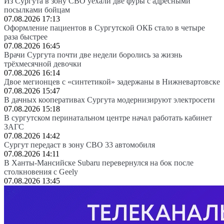
Из Сургута в зону СВО уехали две фуры с адресными
посылками бойцам
07.08.2026 17:13
Оформление пациентов в Сургутской ОКБ стало в четыре
раза быстрее
07.08.2026 16:45
Врачи Сургута почти две недели боролись за жизнь
трёхмесячной девочки
07.08.2026 16:14
Двое мегионцев с «синтетикой» задержаны в Нижневартовске
07.08.2026 15:47
В дачных кооперативах Сургута модернизируют электросети
07.08.2026 15:18
В сургутском перинатальном центре начал работать кабинет
ЗАГС
07.08.2026 14:42
Сургут передаст в зону СВО 33 автомобиля
07.08.2026 14:11
В Ханты-Мансийске Subaru перевернулся на бок после
столкновения с Geely
07.08.2026 13:45