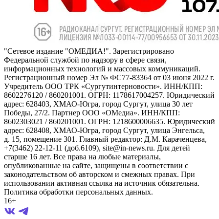
"Сетевое издание "ОМЕДИА!". Зарегистрировано
Федеральной службой по надзору в сфере связи,
информационных технологий и массовых коммуникаций.
Регистрационный номер Эл № ФС77-83364 от 03 июня 2022 г.
Учредитель ООО ТРК «Сургутинтерновости». ИНН/КПП:
8602276120 / 860201001. ОГРН: 1178617004257. Юридический
адрес: 628403, ХМАО-Югра, город Сургут, улица 30 лет
Победы, 27/2. Партнер ООО «ОМедиа». ИНН/КПП:
8602303021 / 860201001. ОГРН: 1218600006635. Юридический
адрес: 628408, ХМАО-Югра, город Сургут, улица Энгельса,
д. 15, помещение 301. Главный редактор: Д.М. Караченцева,
+7(3462) 22-12-11 (доб.6109), site@in-news.ru. Для детей
старше 16 лет. Все права на любые материалы,
опубликованные на сайте, защищены в соответствии с
законодательством об авторском и смежных правах. При
использовании активная ссылка на источник обязательна.
Политика обработки персональных данных.
16+