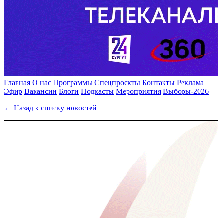
Главная
О нас
Программы
Спецпроекты
Контакты
Реклама
Эфир
Вакансии
Блоги
Подкасты
Мероприятия
Выборы-2026
← Назад к списку новостей