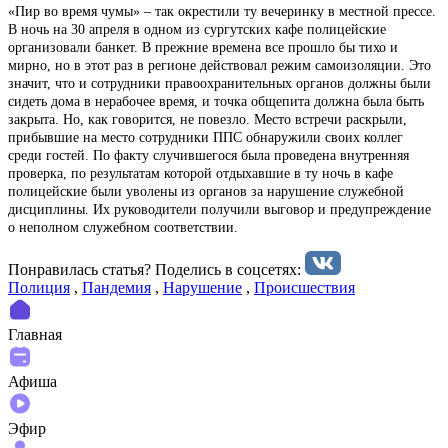
«Пир во время чумы» – так окрестили ту вечеринку в местной прессе.
В ночь на 30 апреля в одном из сургутских кафе полицейские
организовали банкет. В прежние времена все прошло бы тихо и
мирно, но в этот раз в регионе действовал режим самоизоляции. Это
значит, что и сотрудники правоохранительных органов должны были
сидеть дома в нерабочее время, и точка общепита должна была быть
закрыта. Но, как говорится, не повезло. Место встречи раскрыли,
прибывшие на место сотрудники ППС обнаружили своих коллег
среди гостей. По факту случившегося была проведена внутренняя
проверка, по результатам которой отдыхавшие в ту ночь в кафе
полицейские были уволены из органов за нарушение служебной
дисциплины. Их руководители получили выговор и предупреждение
о неполном служебном соответствии.
Понравилась статья? Поделиcь в соцсетях:
Полиция
,
Пандемия
,
Нарушение
,
Происшествия
Главная
Афиша
Эфир