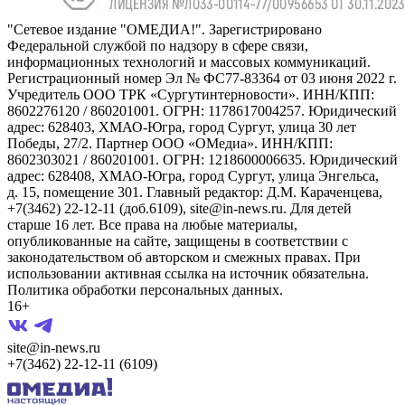
"Сетевое издание "ОМЕДИА!". Зарегистрировано
Федеральной службой по надзору в сфере связи,
информационных технологий и массовых коммуникаций.
Регистрационный номер Эл № ФС77-83364 от 03 июня 2022 г.
Учредитель ООО ТРК «Сургутинтерновости». ИНН/КПП:
8602276120 / 860201001. ОГРН: 1178617004257. Юридический
адрес: 628403, ХМАО-Югра, город Сургут, улица 30 лет
Победы, 27/2. Партнер ООО «ОМедиа». ИНН/КПП:
8602303021 / 860201001. ОГРН: 1218600006635. Юридический
адрес: 628408, ХМАО-Югра, город Сургут, улица Энгельса,
д. 15, помещение 301. Главный редактор: Д.М. Караченцева,
+7(3462) 22-12-11 (доб.6109), site@in-news.ru. Для детей
старше 16 лет. Все права на любые материалы,
опубликованные на сайте, защищены в соответствии с
законодательством об авторском и смежных правах. При
использовании активная ссылка на источник обязательна.
Политика обработки персональных данных.
16+
site@in-news.ru
+7(3462) 22-12-11 (6109)