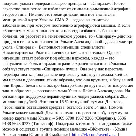
получает уколы поддерживающего препарата – «Спираза». Но это
лекарство полностью не избавляет от спинально-мышечной атрофии
второго типа. Именно этот медицинский диагноз значится в
медицинской карте Ульяны. СМА-2 – редкое генетическое
заболевание, при котором постепенно атрофируются мышцы. И если
«Золгенсма» может полностью и навсегда избавить ребенка от
болезни, он работает на генетическом уровне, то «Спинразу» девочке
придется ставить пожизненно. Ульяне Александровой сделали уже три
укола «Спинразы». Выполняют инъекции специалисты
Нижневартовска. Родители девочки замечают результат. Однако
инъекции ставят ребенку под общим наркозом, каждая – это
вынужденные боль и страдания ради сохранения жизни. «Ульяшка
себя чувствует после «Спинразы» лучше. Она же у нас перестала
переворачиваться, она раньше верталась у нас, круги делала. Сейчас
мы играем в догонялки таким образом, что она крутится, я бегу за ней
или Кирилл бежит, она быстро-быстро-быстро крутится, от нас убегает
таким образом», – рассказала мама Ульяны Лейсан Александрова. На
сегодня при поддержке неравнодушных людей удалось собрать 29,5
миллионов рублей. Это почти 16 % от нужной суммы. Для того,
чтобы найти оставшиеся средства, осталось всего 34 дня. Помочь
Ульяне может каждый. Для этого нужно перевести любую сумму на
номер карты мамы Ульяны – 5469 6700 1967 9268 (Сбербанк), 5536
9138 5678 0727 (Тинькофф). Поддержать семью Александровых также
можно в соцсетях в группе помощи малышке «ВКонтакте» «Ульяна
Александрова Юганский Смайлик» [
https://vk.com/saveulyana
] .