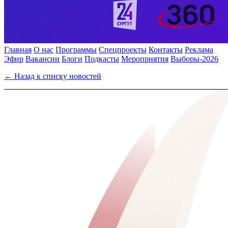
Главная
О нас
Программы
Спецпроекты
Контакты
Реклама
Эфир
Вакансии
Блоги
Подкасты
Мероприятия
Выборы-2026
← Назад к списку новостей