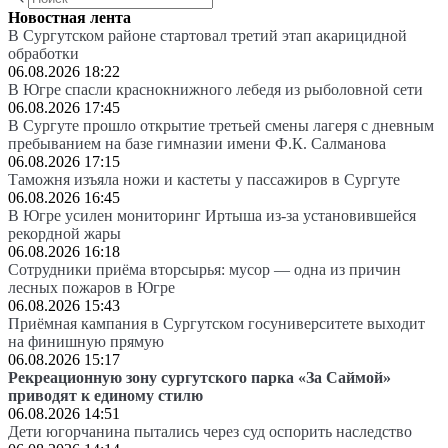
Новостная лента
В Сургутском районе стартовал третий этап акарицидной
обработки
06.08.2026 18:22
В Югре спасли краснокнижного лебедя из рыболовной сети
06.08.2026 17:45
В Сургуте прошло открытие третьей смены лагеря с дневным
пребыванием на базе гимназии имени Ф.К. Салманова
06.08.2026 17:15
Таможня изъяла ножи и кастеты у пассажиров в Сургуте
06.08.2026 16:45
В Югре усилен мониторинг Иртыша из-за установившейся
рекордной жары
06.08.2026 16:18
Сотрудники приёма вторсырья: мусор — одна из причин
лесных пожаров в Югре
06.08.2026 15:43
Приёмная кампания в Сургутском госуниверситете выходит
на финишную прямую
06.08.2026 15:17
Рекреационную зону сургутского парка «За Саймой»
приводят к единому стилю
06.08.2026 14:51
Дети югорчанина пытались через суд оспорить наследство