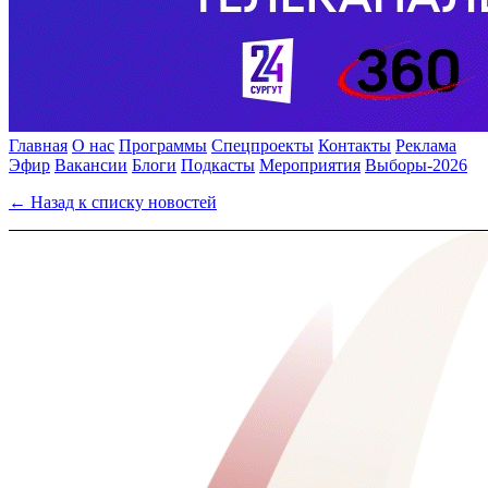
Главная
О нас
Программы
Спецпроекты
Контакты
Реклама
Эфир
Вакансии
Блоги
Подкасты
Мероприятия
Выборы-2026
← Назад к списку новостей