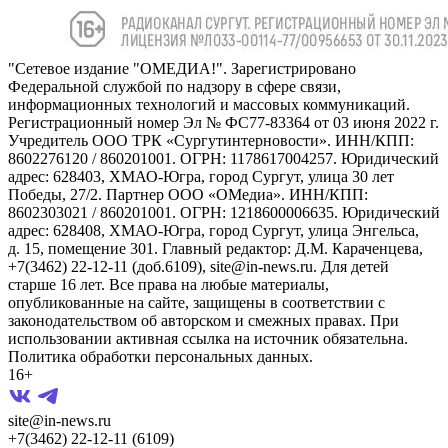
"Сетевое издание "ОМЕДИА!". Зарегистрировано
Федеральной службой по надзору в сфере связи,
информационных технологий и массовых коммуникаций.
Регистрационный номер Эл № ФС77-83364 от 03 июня 2022 г.
Учредитель ООО ТРК «Сургутинтерновости». ИНН/КПП:
8602276120 / 860201001. ОГРН: 1178617004257. Юридический
адрес: 628403, ХМАО-Югра, город Сургут, улица 30 лет
Победы, 27/2. Партнер ООО «ОМедиа». ИНН/КПП:
8602303021 / 860201001. ОГРН: 1218600006635. Юридический
адрес: 628408, ХМАО-Югра, город Сургут, улица Энгельса,
д. 15, помещение 301. Главный редактор: Д.М. Караченцева,
+7(3462) 22-12-11 (доб.6109), site@in-news.ru. Для детей
старше 16 лет. Все права на любые материалы,
опубликованные на сайте, защищены в соответствии с
законодательством об авторском и смежных правах. При
использовании активная ссылка на источник обязательна.
Политика обработки персональных данных.
16+
site@in-news.ru
+7(3462) 22-12-11 (6109)