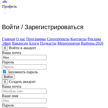
Профиль
Войти
/
Зарегистрироваться
Главная
О нас
Программы
Спецпроекты
Контакты
Реклама
Эфир
Вакансии
Блоги
Подкасты
Мероприятия
Выборы-2026
Войти в аккаунт
X
Ваша почта
Пароль
Запомнить пароль
Войти
Создать аккаунт
X
Ваша почта
Ваше имя
Пароль