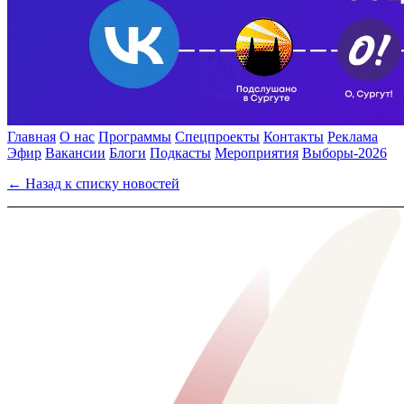
Главная
О нас
Программы
Спецпроекты
Контакты
Реклама
Эфир
Вакансии
Блоги
Подкасты
Мероприятия
Выборы-2026
← Назад к списку новостей