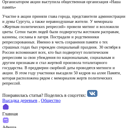
Организатором акции выступила общественная организация «Наша
память»
Участие в акции приняли глава города, представители администрации
и думы Сургута, а также неравнодушные жители. У мемориала
«Жертвам политических репрессий» провели митинг и возложили
цветы. Сотни тысяч людей были подвергнуты жестоким расправам,
казнены, сосланы в лагеря. Пострадали и родственники
репрессированных. Именно в честь сохранения памяти о тех
страшных годах был учрежден специальный праздник. 30 октября в
России вспоминают всех, кто был подвергнут политическим
репрессиям за свои убеждения по национальным, социальным и
другим признакам и стал жертвой произвола тоталитарного
государства. В преддверии скорбной даты проводятся митинги и
акции. В этом году участники высадили 50 кедров на аллее Памяти,
которая расположена рядом с мемориалом жертв политических
репрессий.
Понравилась статья? Поделиcь в соцсетях:
Высадка деревьев
,
Общество
Главная
Афиша