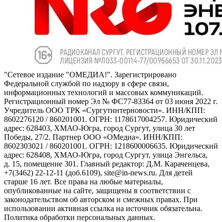
"Сетевое издание "ОМЕДИА!". Зарегистрировано
Федеральной службой по надзору в сфере связи,
информационных технологий и массовых коммуникаций.
Регистрационный номер Эл № ФС77-83364 от 03 июня 2022 г.
Учредитель ООО ТРК «Сургутинтерновости». ИНН/КПП:
8602276120 / 860201001. ОГРН: 1178617004257. Юридический
адрес: 628403, ХМАО-Югра, город Сургут, улица 30 лет
Победы, 27/2. Партнер ООО «ОМедиа». ИНН/КПП:
8602303021 / 860201001. ОГРН: 1218600006635. Юридический
адрес: 628408, ХМАО-Югра, город Сургут, улица Энгельса,
д. 15, помещение 301. Главный редактор: Д.М. Караченцева,
+7(3462) 22-12-11 (доб.6109), site@in-news.ru. Для детей
старше 16 лет. Все права на любые материалы,
опубликованные на сайте, защищены в соответствии с
законодательством об авторском и смежных правах. При
использовании активная ссылка на источник обязательна.
Политика обработки персональных данных.