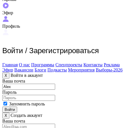
Эфир
Профиль
Войти
/
Зарегистрироваться
Главная
О нас
Программы
Спецпроекты
Контакты
Реклама
Эфир
Вакансии
Блоги
Подкасты
Мероприятия
Выборы-2026
Войти в аккаунт
X
Ваша почта
Пароль
Запомнить пароль
Войти
Создать аккаунт
X
Ваша почта