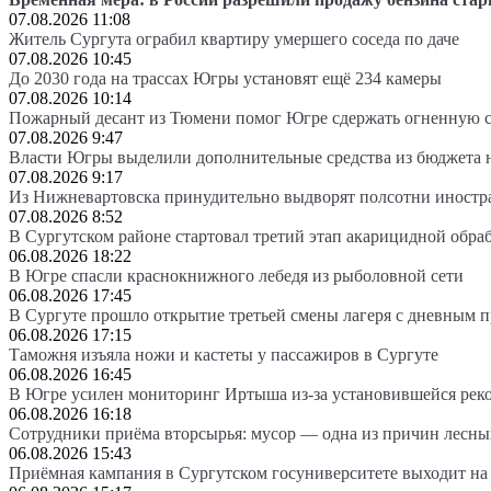
07.08.2026 11:08
Житель Сургута ограбил квартиру умершего соседа по даче
07.08.2026 10:45
До 2030 года на трассах Югры установят ещё 234 камеры
07.08.2026 10:14
Пожарный десант из Тюмени помог Югре сдержать огненную 
07.08.2026 9:47
Власти Югры выделили дополнительные средства из бюджета 
07.08.2026 9:17
Из Нижневартовска принудительно выдворят полсотни иностр
07.08.2026 8:52
В Сургутском районе стартовал третий этап акарицидной обра
06.08.2026 18:22
В Югре спасли краснокнижного лебедя из рыболовной сети
06.08.2026 17:45
В Сургуте прошло открытие третьей смены лагеря с дневным 
06.08.2026 17:15
Таможня изъяла ножи и кастеты у пассажиров в Сургуте
06.08.2026 16:45
В Югре усилен мониторинг Иртыша из-за установившейся рек
06.08.2026 16:18
Сотрудники приёма вторсырья: мусор — одна из причин лесн
06.08.2026 15:43
Приёмная кампания в Сургутском госуниверситете выходит 