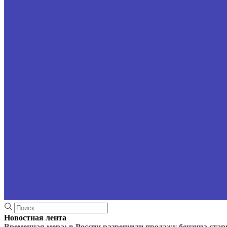
Новостная лента
Временная мера: в России разрешили продажу бензина стар