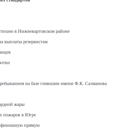
стихию в Нижневартовском районе
на выплаты резервистам
анцев
ботки
пребыванием на базе гимназии имени Ф.К. Салманова
ордной жары
ых пожаров в Югре
на финишную прямую