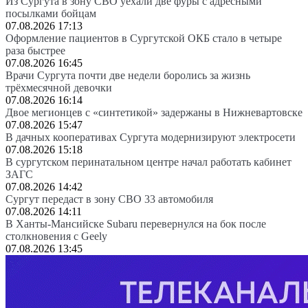
Из Сургута в зону СВО уехали две фуры с адресными
посылками бойцам
07.08.2026 17:13
Оформление пациентов в Сургутской ОКБ стало в четыре
раза быстрее
07.08.2026 16:45
Врачи Сургута почти две недели боролись за жизнь
трёхмесячной девочки
07.08.2026 16:14
Двое мегионцев с «синтетикой» задержаны в Нижневартовске
07.08.2026 15:47
В дачных кооперативах Сургута модернизируют электросети
07.08.2026 15:18
В сургутском перинатальном центре начал работать кабинет
ЗАГС
07.08.2026 14:42
Сургут передаст в зону СВО 33 автомобиля
07.08.2026 14:11
В Ханты-Мансийске Subaru перевернулся на бок после
столкновения с Geely
07.08.2026 13:45