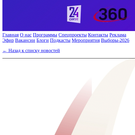
Главная
О нас
Программы
Спецпроекты
Контакты
Реклама
Эфир
Вакансии
Блоги
Подкасты
Мероприятия
Выборы-2026
← Назад к списку новостей