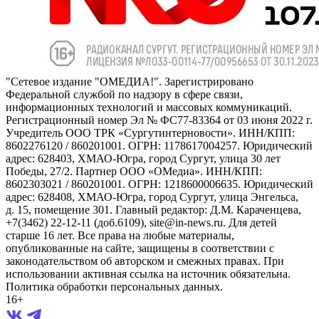
"Сетевое издание "ОМЕДИА!". Зарегистрировано
Федеральной службой по надзору в сфере связи,
информационных технологий и массовых коммуникаций.
Регистрационный номер Эл № ФС77-83364 от 03 июня 2022 г.
Учредитель ООО ТРК «Сургутинтерновости». ИНН/КПП:
8602276120 / 860201001. ОГРН: 1178617004257. Юридический
адрес: 628403, ХМАО-Югра, город Сургут, улица 30 лет
Победы, 27/2. Партнер ООО «ОМедиа». ИНН/КПП:
8602303021 / 860201001. ОГРН: 1218600006635. Юридический
адрес: 628408, ХМАО-Югра, город Сургут, улица Энгельса,
д. 15, помещение 301. Главный редактор: Д.М. Караченцева,
+7(3462) 22-12-11 (доб.6109), site@in-news.ru. Для детей
старше 16 лет. Все права на любые материалы,
опубликованные на сайте, защищены в соответствии с
законодательством об авторском и смежных правах. При
использовании активная ссылка на источник обязательна.
Политика обработки персональных данных.
16+