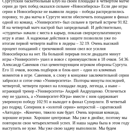
Сургутский баскетбольный клуб на своей площадке в четвертом матче
серии до трех побед оказался сильнее «Новосибирска» Если две игры
серии в Новосибирске не выявили лидера – победы распределились
поровну, то два матча в Сургуте могли обеспечить попадание в финал
одной из команд. «Университет» был сильнее в третьей встрече 91:82.
И на четвертый матч настрой был запредельный. И действительно,
«студенты» начали с места в карьер, показав сверхрезультативную
игру в атаке. А надежные действия в защите позволили уже по
итогам первой четверти выйти в лидеры – 32:19. Очень высокий
процент попаданий с трехочковой линии свел все усилия
Новосибирска на нет. На большой перерыв после двадцати минут
игры «Университет» ушел и вовсе с преимуществом в 18 очков. 54:36.
Александр Савенков стал цементирующим игроком обороны Сургута.
Его 11 очков, восемь подборов и блок-шот – один из ключевых
моментов в игре. Савенков, к слову в концовке заключительной серии
забросил и сотое очко «Университета». Полторы минуты последней,
четвертой, четверти провел на площадке лидер, легенда, а ныне –
играющий тренер «Университета» Андрей Андрущенко. Отличиться
ему не удалось, а «Университет-Югра» вместе с ним одерживает
уверенную победу 102:91 и выходит в финал Суперлиги. В четветый
раз подряд. Соперник в «золотой серии» непростой – саратовский
«Автодор». «Конечно, тяжело нам будет. Очень хорошая команда,
хорошие игроки. Хорошие центровые. Мы уже в двойке, поэтому мы
повторили свои четырехлетний успех. И наша задача была в этом году
выступить не хуже. Мы уже свою задачу выполнили. Мы будем