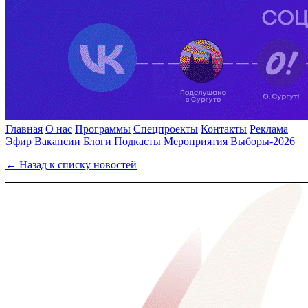
Главная
О нас
Программы
Спецпроекты
Контакты
Реклама
Эфир
Вакансии
Блоги
Подкасты
Мероприятия
Выборы-2026
← Назад к списку новостей