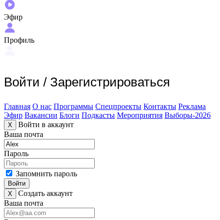
Эфир
Профиль
Войти
/
Зарегистрироваться
Главная
О нас
Программы
Спецпроекты
Контакты
Реклама
Эфир
Вакансии
Блоги
Подкасты
Мероприятия
Выборы-2026
Войти в аккаунт
X
Ваша почта
Пароль
Запомнить пароль
Войти
Создать аккаунт
X
Ваша почта