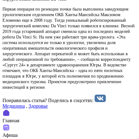
Первая операция по резекции почки была выполнена заведующим
урологическим отделением ОКБ Ханты-Мансийска Максимом
Еломенко еще в 2008 году. Тогда уникальный роботизированный
хирургический комплекс Da Vinci только появился в клинике. Весной
2019 года устаревший аппарат сменила одна из последних моделей
робота Da Vinci Si. На нем уже работают три врача-уролога. «Эта
система используется не только в урологии, увеличена доля
оперативных вмешательств онкологического профиля и
хирургического. Аппарат перекатной и может быть использован в
любой операционной по требованию», – сообщили корреспонденту
«Сургут 24» в департаменте здравоохранения Югры. В ведомстве
отмечают, что ОКБ Ханты-Мансийска – одна из пяти пилотных
площадок в Югре, у которой есть полномочия по продвижению
медицинского туризма. Проектом предусмотрено привлечение
инвестиций в регионе.
Понравилась статья? Поделиcь в соцсетях:
Медицина
,
Здоровье
Главная
Афиша