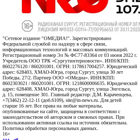
"Сетевое издание "ОМЕДИА!". Зарегистрировано
Федеральной службой по надзору в сфере связи,
информационных технологий и массовых коммуникаций.
Регистрационный номер Эл № ФС77-83364 от 03 июня 2022 г.
Учредитель ООО ТРК «Сургутинтерновости». ИНН/КПП:
8602276120 / 860201001. ОГРН: 1178617004257. Юридический
адрес: 628403, ХМАО-Югра, город Сургут, улица 30 лет
Победы, 27/2. Партнер ООО «ОМедиа». ИНН/КПП:
8602303021 / 860201001. ОГРН: 1218600006635. Юридический
адрес: 628408, ХМАО-Югра, город Сургут, улица Энгельса,
д. 15, помещение 301. Главный редактор: Д.М. Караченцева,
+7(3462) 22-12-11 (доб.6109), site@in-news.ru. Для детей
старше 16 лет. Все права на любые материалы,
опубликованные на сайте, защищены в соответствии с
законодательством об авторском и смежных правах. При
использовании активная ссылка на источник обязательна.
Политика обработки персональных данных.
16+