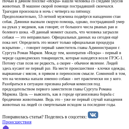
Ночью в дачном посёлке «Искра» нашли человека со следами укусов
животных. В машине скорой помощи пострадавший скончался.
Трагедия произошла в ночь с четверга на пятницу.
Предположительно, 53-летний мужчина подвёргся нападению стаи
собак. Дачники вызвали скорую помощь, однако, пострадавший умер
на руках у медиков, как говорят, от большого числа рваных ран и
болевого шока. «В данный момент сказать, что человека загрызли
собаки — это неправильно. Официальных данных на сегодня ещё
пока нет. Определить это может только официальная процедура
вскрытия» , - говорит первый заместитель главы Администрации г.
Сургута Роман Марков. Между тем, кооператив «Искра» - первый в
череде садоводческих товариществ, которые находятся возле ГРЭС-1.
Потому стаи псов не редкость, а скорее - обычное явление. Людей
здесь кусают не первый раз. На месте происшествия - клочки одежды,
вырванные с мясом, в прямом и переносном смысле. Сомнений в том,
что на человека напали именно собаки - нет практически ни у кого.
Разобраться в ситуации призвана рабочая комиссия под
председательством первого заместителя главы Сургута Романа
Маркова. Цель — выяснить, как в городе организована борьба с
бродячими животными. Ведь это - уже не первый случай нападения
животных на людей со смертельным исходом за последние годы.
Понравилась статья? Поделиcь в соцсетях:
Происшествия