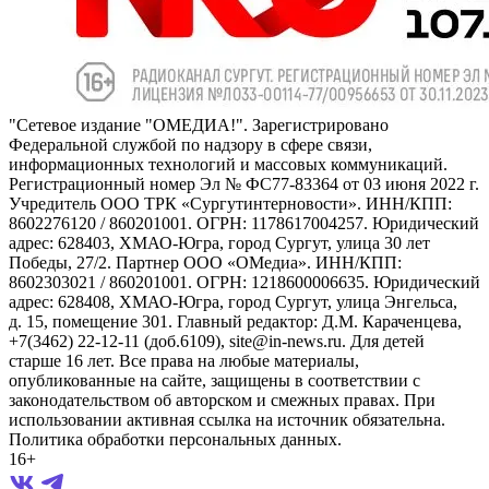
"Сетевое издание "ОМЕДИА!". Зарегистрировано
Федеральной службой по надзору в сфере связи,
информационных технологий и массовых коммуникаций.
Регистрационный номер Эл № ФС77-83364 от 03 июня 2022 г.
Учредитель ООО ТРК «Сургутинтерновости». ИНН/КПП:
8602276120 / 860201001. ОГРН: 1178617004257. Юридический
адрес: 628403, ХМАО-Югра, город Сургут, улица 30 лет
Победы, 27/2. Партнер ООО «ОМедиа». ИНН/КПП:
8602303021 / 860201001. ОГРН: 1218600006635. Юридический
адрес: 628408, ХМАО-Югра, город Сургут, улица Энгельса,
д. 15, помещение 301. Главный редактор: Д.М. Караченцева,
+7(3462) 22-12-11 (доб.6109), site@in-news.ru. Для детей
старше 16 лет. Все права на любые материалы,
опубликованные на сайте, защищены в соответствии с
законодательством об авторском и смежных правах. При
использовании активная ссылка на источник обязательна.
Политика обработки персональных данных.
16+