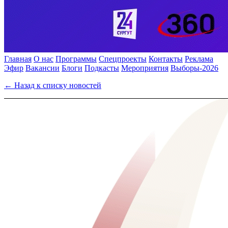
Главная
О нас
Программы
Спецпроекты
Контакты
Реклама
Эфир
Вакансии
Блоги
Подкасты
Мероприятия
Выборы-2026
← Назад к списку новостей