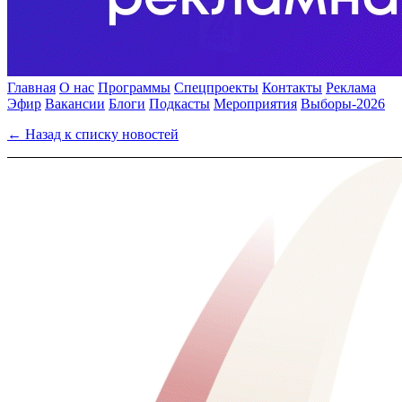
Главная
О нас
Программы
Спецпроекты
Контакты
Реклама
Эфир
Вакансии
Блоги
Подкасты
Мероприятия
Выборы-2026
← Назад к списку новостей