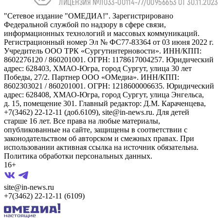
"Сетевое издание "ОМЕДИА!". Зарегистрировано
Федеральной службой по надзору в сфере связи,
информационных технологий и массовых коммуникаций.
Регистрационный номер Эл № ФС77-83364 от 03 июня 2022 г.
Учредитель ООО ТРК «Сургутинтерновости». ИНН/КПП:
8602276120 / 860201001. ОГРН: 1178617004257. Юридический
адрес: 628403, ХМАО-Югра, город Сургут, улица 30 лет
Победы, 27/2. Партнер ООО «ОМедиа». ИНН/КПП:
8602303021 / 860201001. ОГРН: 1218600006635. Юридический
адрес: 628408, ХМАО-Югра, город Сургут, улица Энгельса,
д. 15, помещение 301. Главный редактор: Д.М. Караченцева,
+7(3462) 22-12-11 (доб.6109), site@in-news.ru. Для детей
старше 16 лет. Все права на любые материалы,
опубликованные на сайте, защищены в соответствии с
законодательством об авторском и смежных правах. При
использовании активная ссылка на источник обязательна.
Политика обработки персональных данных.
16+
site@in-news.ru
+7(3462) 22-12-11 (6109)