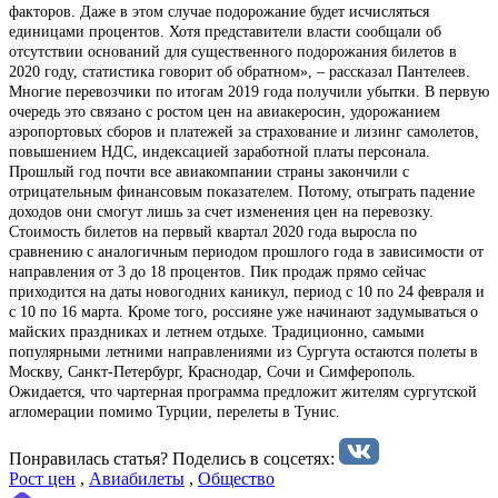
факторов. Даже в этом случае подорожание будет исчисляться
единицами процентов. Хотя представители власти сообщали об
отсутствии оснований для существенного подорожания билетов в
2020 году, статистика говорит об обратном», – рассказал Пантелеев.
Многие перевозчики по итогам 2019 года получили убытки. В первую
очередь это связано с ростом цен на авиакеросин, удорожанием
аэропортовых сборов и платежей за страхование и лизинг самолетов,
повышением НДС, индексацией заработной платы персонала.
Прошлый год почти все авиакомпании страны закончили с
отрицательным финансовым показателем. Потому, отыграть падение
доходов они смогут лишь за счет изменения цен на перевозку.
Стоимость билетов на первый квартал 2020 года выросла по
сравнению с аналогичным периодом прошлого года в зависимости от
направления от 3 до 18 процентов. Пик продаж прямо сейчас
приходится на даты новогодних каникул, период с 10 по 24 февраля и
с 10 по 16 марта. Кроме того, россияне уже начинают задумываться о
майских праздниках и летнем отдыхе. Традиционно, самыми
популярными летними направлениями из Сургута остаются полеты в
Москву, Санкт-Петербург, Краснодар, Сочи и Симферополь.
Ожидается, что чартерная программа предложит жителям сургутской
агломерации помимо Турции, перелеты в Тунис.
Понравилась статья? Поделиcь в соцсетях:
Рост цен
,
Авиабилеты
,
Общество