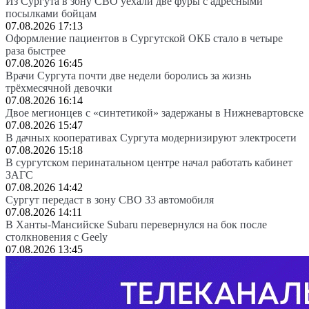
Из Сургута в зону СВО уехали две фуры с адресными
посылками бойцам
07.08.2026 17:13
Оформление пациентов в Сургутской ОКБ стало в четыре
раза быстрее
07.08.2026 16:45
Врачи Сургута почти две недели боролись за жизнь
трёхмесячной девочки
07.08.2026 16:14
Двое мегионцев с «синтетикой» задержаны в Нижневартовске
07.08.2026 15:47
В дачных кооперативах Сургута модернизируют электросети
07.08.2026 15:18
В сургутском перинатальном центре начал работать кабинет
ЗАГС
07.08.2026 14:42
Сургут передаст в зону СВО 33 автомобиля
07.08.2026 14:11
В Ханты-Мансийске Subaru перевернулся на бок после
столкновения с Geely
07.08.2026 13:45