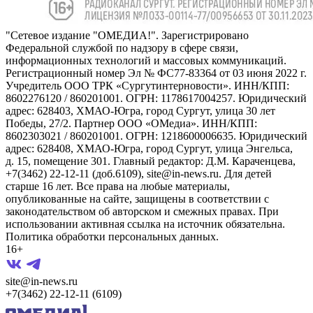
"Сетевое издание "ОМЕДИА!". Зарегистрировано
Федеральной службой по надзору в сфере связи,
информационных технологий и массовых коммуникаций.
Регистрационный номер Эл № ФС77-83364 от 03 июня 2022 г.
Учредитель ООО ТРК «Сургутинтерновости». ИНН/КПП:
8602276120 / 860201001. ОГРН: 1178617004257. Юридический
адрес: 628403, ХМАО-Югра, город Сургут, улица 30 лет
Победы, 27/2. Партнер ООО «ОМедиа». ИНН/КПП:
8602303021 / 860201001. ОГРН: 1218600006635. Юридический
адрес: 628408, ХМАО-Югра, город Сургут, улица Энгельса,
д. 15, помещение 301. Главный редактор: Д.М. Караченцева,
+7(3462) 22-12-11 (доб.6109), site@in-news.ru. Для детей
старше 16 лет. Все права на любые материалы,
опубликованные на сайте, защищены в соответствии с
законодательством об авторском и смежных правах. При
использовании активная ссылка на источник обязательна.
Политика обработки персональных данных.
16+
site@in-news.ru
+7(3462) 22-12-11 (6109)