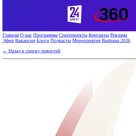
Главная
О нас
Программы
Спецпроекты
Контакты
Реклама
Эфир
Вакансии
Блоги
Подкасты
Мероприятия
Выборы-2026
← Назад к списку новостей