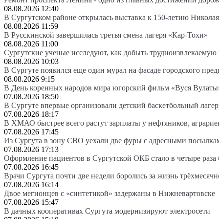
08.08.2026 12:40
В Сургутском районе открылась выставка к 150-летию Николая
08.08.2026 11:59
В Русскинской завершилась третья смена лагеря «Кар-Тохи»
08.08.2026 11:00
Сургутские ученые исследуют, как добыть трудноизвлекаемую
08.08.2026 10:03
В Сургуте появился еще один мурал на фасаде городского пре
08.08.2026 9:15
В День коренных народов мира югорский фильм «Вуся Вулаты»
07.08.2026 18:50
В Сургуте впервые организовали детский баскетбольный лагер
07.08.2026 18:17
В ХМАО быстрее всего растут зарплаты у нефтяников, аграрие
07.08.2026 17:45
Из Сургута в зону СВО уехали две фуры с адресными посылка
07.08.2026 17:13
Оформление пациентов в Сургутской ОКБ стало в четыре раза 
07.08.2026 16:45
Врачи Сургута почти две недели боролись за жизнь трёхмесяч
07.08.2026 16:14
Двое мегионцев с «синтетикой» задержаны в Нижневартовске
07.08.2026 15:47
В дачных кооперативах Сургута модернизируют электросети