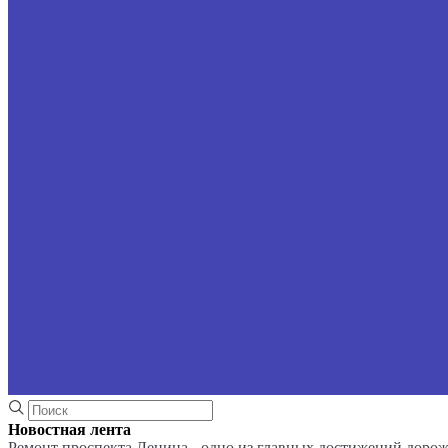
Новостная лента
Ремонт проспекта Ленина - одно из главных достижений доро