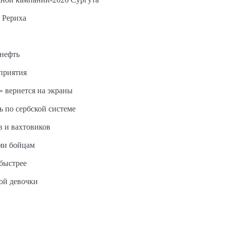
 Рериха
 нефть
дприятия
 вернется на экраны
ь по сербской системе
в и вахтовиков
ми бойцам
быстрее
ной девочки