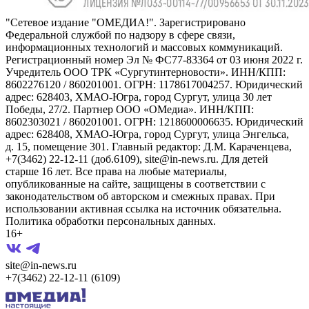
"Сетевое издание "ОМЕДИА!". Зарегистрировано
Федеральной службой по надзору в сфере связи,
информационных технологий и массовых коммуникаций.
Регистрационный номер Эл № ФС77-83364 от 03 июня 2022 г.
Учредитель ООО ТРК «Сургутинтерновости». ИНН/КПП:
8602276120 / 860201001. ОГРН: 1178617004257. Юридический
адрес: 628403, ХМАО-Югра, город Сургут, улица 30 лет
Победы, 27/2. Партнер ООО «ОМедиа». ИНН/КПП:
8602303021 / 860201001. ОГРН: 1218600006635. Юридический
адрес: 628408, ХМАО-Югра, город Сургут, улица Энгельса,
д. 15, помещение 301. Главный редактор: Д.М. Караченцева,
+7(3462) 22-12-11 (доб.6109), site@in-news.ru. Для детей
старше 16 лет. Все права на любые материалы,
опубликованные на сайте, защищены в соответствии с
законодательством об авторском и смежных правах. При
использовании активная ссылка на источник обязательна.
Политика обработки персональных данных.
16+
site@in-news.ru
+7(3462) 22-12-11 (6109)