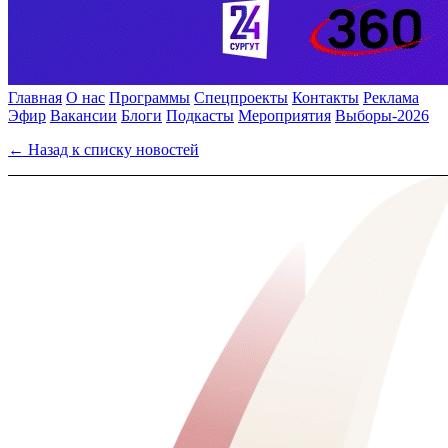
Главная
О нас
Программы
Спецпроекты
Контакты
Реклама
Эфир
Вакансии
Блоги
Подкасты
Мероприятия
Выборы-2026
← Назад к списку новостей