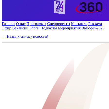
Главная
О нас
Программы
Спецпроекты
Контакты
Реклама
Эфир
Вакансии
Блоги
Подкасты
Мероприятия
Выборы-2026
← Назад к списку новостей