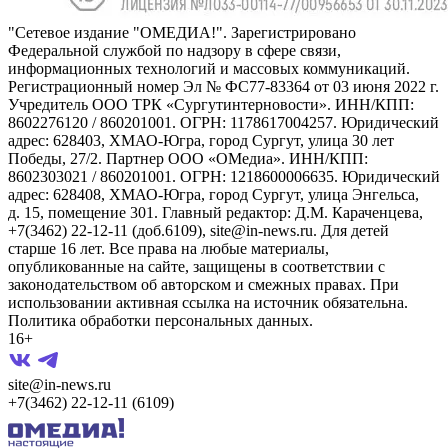
"Сетевое издание "ОМЕДИА!". Зарегистрировано
Федеральной службой по надзору в сфере связи,
информационных технологий и массовых коммуникаций.
Регистрационный номер Эл № ФС77-83364 от 03 июня 2022 г.
Учредитель ООО ТРК «Сургутинтерновости». ИНН/КПП:
8602276120 / 860201001. ОГРН: 1178617004257. Юридический
адрес: 628403, ХМАО-Югра, город Сургут, улица 30 лет
Победы, 27/2. Партнер ООО «ОМедиа». ИНН/КПП:
8602303021 / 860201001. ОГРН: 1218600006635. Юридический
адрес: 628408, ХМАО-Югра, город Сургут, улица Энгельса,
д. 15, помещение 301. Главный редактор: Д.М. Караченцева,
+7(3462) 22-12-11 (доб.6109), site@in-news.ru. Для детей
старше 16 лет. Все права на любые материалы,
опубликованные на сайте, защищены в соответствии с
законодательством об авторском и смежных правах. При
использовании активная ссылка на источник обязательна.
Политика обработки персональных данных.
16+
site@in-news.ru
+7(3462) 22-12-11 (6109)