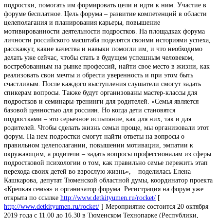
подростки, помогать им формировать цели и идти к ним. Участие в
форуме бесплатное. Цель форума – развитие компетенций в области
целеполагания и планирования карьеры, повышение
мотивированности деятельности подростков. На площадках форума
личности российского масштаба поделятся своими историями успеха,
расскажут, какие качества и навыки помогли им, и что необходимо
делать уже сейчас, чтобы стать в будущем успешным человеком,
востребованным на рынке профессий, найти свое место в жизни, как
реализовать свои мечты и обрести уверенность и при этом быть
счастливым. После каждого выступления слушатели смогут задать
спикерам вопросы. Также будут организованы мастер-классы для
подростков и семинары-тренинги для родителей. «Семья является
базовой ценностью для россиян. Но когда дети становятся
подростками – это серьезное испытание, как для них, так и для
родителей. Чтобы сделать жизнь семьи проще, мы организовали этот
форум. На нем подростки смогут найти ответы на вопросы о
правильном целеполагании, повышении мотивации, эмпатии к
окружающим, а родители – задать вопросы профессионалам из сферы
подростковой психологии о том, как правильно семье пережить этап
перехода своих детей во взрослую жизнь», – поделилась Елена
Кашкарова, депутат Тюменской областной думы, координатор проекта
«Крепкая семья» и организатор форума. Регистрация на форум уже
открыта по ссылке
http://www.detkityumen.ru/rocket/
[
http://www.detkityumen.ru/rocket/
] Мероприятие состоится 20 октября
2019 года с 11.00 до 16.30 в Тюменском Технопарке (Республики,