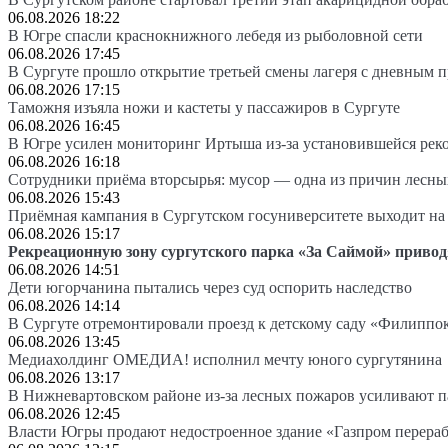
06.08.2026 18:22
В Югре спасли краснокнижного лебедя из рыболовной сети
06.08.2026 17:45
В Сургуте прошло открытие третьей смены лагеря с дневным 
06.08.2026 17:15
Таможня изъяла ножи и кастеты у пассажиров в Сургуте
06.08.2026 16:45
В Югре усилен мониторинг Иртыша из-за установившейся рек
06.08.2026 16:18
Сотрудники приёма вторсырья: мусор — одна из причин лесн
06.08.2026 15:43
Приёмная кампания в Сургутском госуниверситете выходит 
06.08.2026 15:17
Рекреационную зону сургутского парка «За Саймой» привод
06.08.2026 14:51
Дети югорчанина пытались через суд оспорить наследство
06.08.2026 14:14
В Сургуте отремонтировали проезд к детскому саду «Филиппо
06.08.2026 13:45
Медиахолдинг ОМЕДИА! исполнил мечту юного сургутянина
06.08.2026 13:17
В Нижневартовском районе из-за лесных пожаров усиливают 
06.08.2026 12:45
Власти Югры продают недостроенное здание «Газпром перера