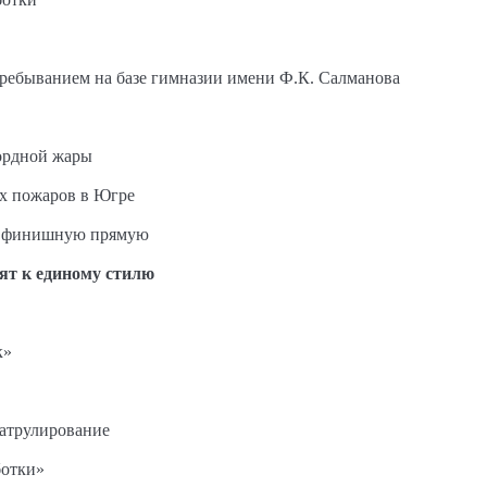
пребыванием на базе гимназии имени Ф.К. Салманова
ордной жары
ых пожаров в Югре
на финишную прямую
ят к единому стилю
к»
патрулирование
ботки»