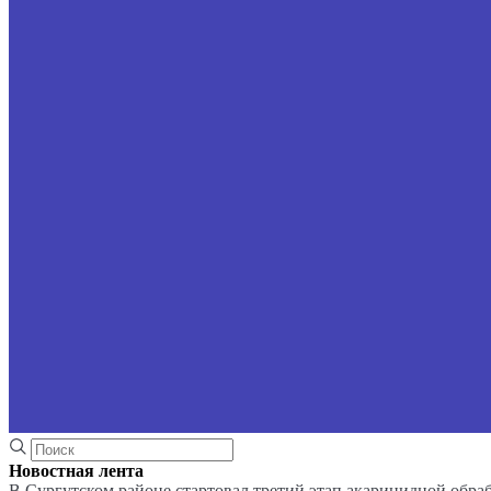
Новостная лента
В Сургутском районе стартовал третий этап акарицидной обра