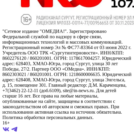
"Сетевое издание "ОМЕДИА!". Зарегистрировано
Федеральной службой по надзору в сфере связи,
информационных технологий и массовых коммуникаций.
Регистрационный номер Эл № ФС77-83364 от 03 июня 2022 г.
Учредитель ООО ТРК «Сургутинтерновости». ИНН/КПП:
8602276120 / 860201001. ОГРН: 1178617004257. Юридический
адрес: 628403, ХМАО-Югра, город Сургут, улица 30 лет
Победы, 27/2. Партнер ООО «ОМедиа». ИНН/КПП:
8602303021 / 860201001. ОГРН: 1218600006635. Юридический
адрес: 628408, ХМАО-Югра, город Сургут, улица Энгельса,
д. 15, помещение 301. Главный редактор: Д.М. Караченцева,
+7(3462) 22-12-11 (доб.6109), site@in-news.ru. Для детей
старше 16 лет. Все права на любые материалы,
опубликованные на сайте, защищены в соответствии с
законодательством об авторском и смежных правах. При
использовании активная ссылка на источник обязательна.
Политика обработки персональных данных.
16+