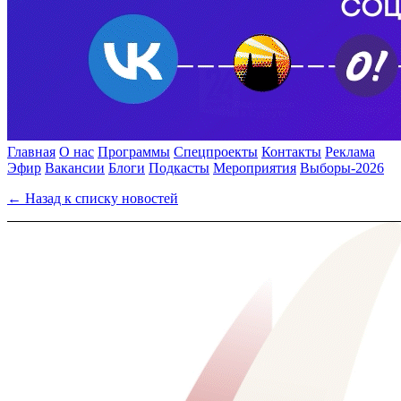
Главная
О нас
Программы
Спецпроекты
Контакты
Реклама
Эфир
Вакансии
Блоги
Подкасты
Мероприятия
Выборы-2026
← Назад к списку новостей