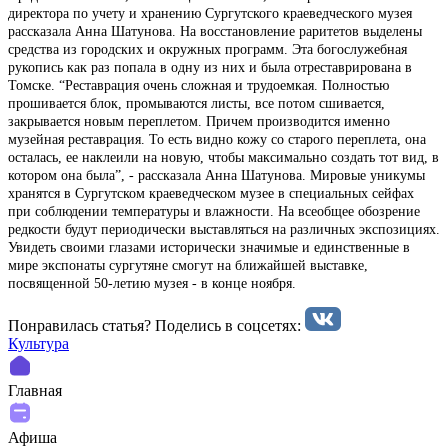
директора по учету и хранению Сургутского краеведческого музея
рассказала Анна Шатунова. На восстановление раритетов выделены
средства из городских и окружных программ. Эта богослужебная
рукопись как раз попала в одну из них и была отреставрирована в
Томске. “Реставрация очень сложная и трудоемкая. Полностью
прошивается блок, промываются листы, все потом сшивается,
закрывается новым переплетом. Причем производится именно
музейная реставрация. То есть видно кожу со старого переплета, она
осталась, ее наклеили на новую, чтобы максимально создать тот вид, в
котором она была”, - рассказала Анна Шатунова. Мировые уникумы
хранятся в Сургутском краеведческом музее в специальных сейфах
при соблюдении температуры и влажности. На всеобщее обозрение
редкости будут периодически выставляться на различных экспозициях.
Увидеть своими глазами исторически значимые и единственные в
мире экспонаты сургутяне смогут на ближайшей выставке,
посвященной 50-летию музея - в конце ноября.
Понравилась статья? Поделиcь в соцсетях:
Культура
Главная
Афиша