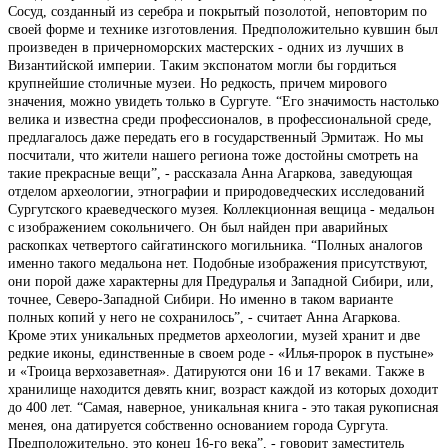
Сосуд, созданный из серебра и покрытый позолотой, неповторим по
своей форме и технике изготовления. Предположительно кувшин был
произведен в причерноморских мастерских - одних из лучших в
Византийской империи. Таким экспонатом могли бы гордиться
крупнейшие столичные музеи. Но редкость, причем мирового
значения, можно увидеть только в Сургуте. “Его значимость настолько
велика и известна среди профессионалов, в профессиональной среде,
предлагалось даже передать его в государственный Эрмитаж. Но мы
посчитали, что жители нашего региона тоже достойны смотреть на
такие прекрасные вещи”, - рассказала Анна Агаркова, заведующая
отделом археологии, этнографии и природоведческих исследований
Сургутского краеведческого музея. Коллекционная вещица - медальон
с изображением сокольничего. Он был найден при аварийных
раскопках четвертого сайгатинского могильника. “Полных аналогов
именно такого медальона нет. Подобные изображения присутствуют,
они порой даже характерны для Предуралья и Западной Сибири, или,
точнее, Северо-Западной Сибири. Но именно в таком варианте
полных копий у него не сохранилось”, - считает Анна Агаркова.
Кроме этих уникальных предметов археологии, музей хранит и две
редкие иконы, единственные в своем роде - «Илья-пророк в пустыне»
и «Троица верхозаветная». Датируются они 16 и 17 веками. Также в
хранилище находится девять книг, возраст каждой из которых доходит
до 400 лет. “Самая, наверное, уникальная книга - это такая рукописная
менея, она датируется собственно основанием города Сургута.
Предположительно, это конец 16-го века”, - говорит заместитель