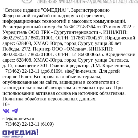
"Сетевое издание "ОМЕДИА!". Зарегистрировано
Федеральной службой по надзору в сфере связи,
информационных технологий и массовых коммуникаций.
Регистрационный номер Эл № ФС77-83364 от 03 июня 2022 г.
Учредитель ООО ТРК «Сургутинтерновости». ИНН/КПП:
8602276120 / 860201001. ОГРН: 1178617004257. Юридический
адрес: 628403, ХМАО-Югра, город Сургут, улица 30 лет
Победы, 27/2. Партнер ООО «ОМедиа». ИНН/КПП:
8602303021 / 860201001. ОГРН: 1218600006635. Юридический
адрес: 628408, ХМАО-Югра, город Сургут, улица Энгельса,
д. 15, помещение 301. Главный редактор: Д.М. Караченцева,
+7(3462) 22-12-11 (доб.6109), site@in-news.ru. Для детей
старше 16 лет. Все права на любые материалы,
опубликованные на сайте, защищены в соответствии с
законодательством об авторском и смежных правах. При
использовании активная ссылка на источник обязательна.
Политика обработки персональных данных.
16+
site@in-news.ru
+7(3462) 22-12-11 (6109)