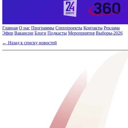
Главная
О нас
Программы
Спецпроекты
Контакты
Реклама
Эфир
Вакансии
Блоги
Подкасты
Мероприятия
Выборы-2026
← Назад к списку новостей