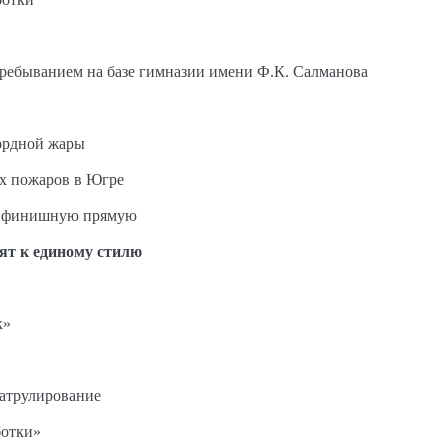
пребыванием на базе гимназии имени Ф.К. Салманова
ордной жары
ых пожаров в Югре
на финишную прямую
ят к единому стилю
к»
патрулирование
ботки»