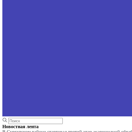
Новостная лента
В Сургутском районе стартовал третий этап акарицидной обра