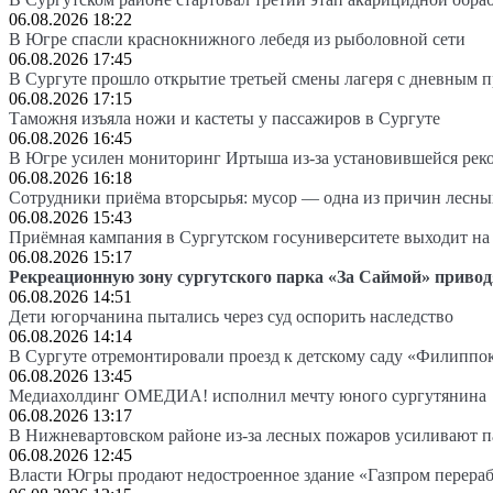
06.08.2026 18:22
В Югре спасли краснокнижного лебедя из рыболовной сети
06.08.2026 17:45
В Сургуте прошло открытие третьей смены лагеря с дневным 
06.08.2026 17:15
Таможня изъяла ножи и кастеты у пассажиров в Сургуте
06.08.2026 16:45
В Югре усилен мониторинг Иртыша из-за установившейся рек
06.08.2026 16:18
Сотрудники приёма вторсырья: мусор — одна из причин лесн
06.08.2026 15:43
Приёмная кампания в Сургутском госуниверситете выходит 
06.08.2026 15:17
Рекреационную зону сургутского парка «За Саймой» привод
06.08.2026 14:51
Дети югорчанина пытались через суд оспорить наследство
06.08.2026 14:14
В Сургуте отремонтировали проезд к детскому саду «Филиппо
06.08.2026 13:45
Медиахолдинг ОМЕДИА! исполнил мечту юного сургутянина
06.08.2026 13:17
В Нижневартовском районе из-за лесных пожаров усиливают 
06.08.2026 12:45
Власти Югры продают недостроенное здание «Газпром перера