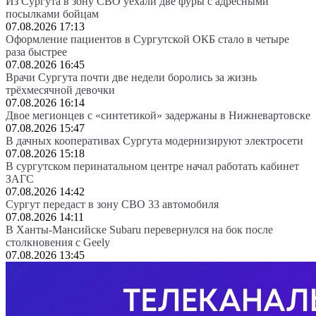
Из Сургута в зону СВО уехали две фуры с адресными
посылками бойцам
07.08.2026 17:13
Оформление пациентов в Сургутской ОКБ стало в четыре
раза быстрее
07.08.2026 16:45
Врачи Сургута почти две недели боролись за жизнь
трёхмесячной девочки
07.08.2026 16:14
Двое мегионцев с «синтетикой» задержаны в Нижневартовске
07.08.2026 15:47
В дачных кооперативах Сургута модернизируют электросети
07.08.2026 15:18
В сургутском перинатальном центре начал работать кабинет
ЗАГС
07.08.2026 14:42
Сургут передаст в зону СВО 33 автомобиля
07.08.2026 14:11
В Ханты-Мансийске Subaru перевернулся на бок после
столкновения с Geely
07.08.2026 13:45