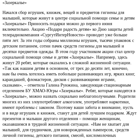
«Зазеркалье»
Начался сбор игрушек, книжек, вещей и предметов гигиены для
малышей, которые живут в центре социальной помощи семье и детям
«Зазеркалье» Приносить подарки можно до первого июня
включительно. Акцию «Подари радость детям» ко Дню защиты детей
телерадиокомпания «СургутИнтерНовости» проводит уже больше
пяти лет. За эти годы собраны миллионы игрушек, тысячи упаковок с
детским питанием, сотни пачек средств гигиены для малышей и
десятки предметов одежды. В этом году участником акции стал центр
социальной помощи семье и детям «Зазеркалье». Например, здесь
живут 20 ребят, которые оказались в сложной жизненной ситуации.
«Так как нашим детям в основном, от трех до десяти лет, конечно,
нам бы очень хотелось иметь побольше развивающих игр, ярких книг,
карандашей, фломастеров, дисков с развивающими играми,
сказками», – отметила Галина Рунжина, заведующая стационарным
отделением БУ ХМАО-Югры «Зазеркалье». Ребят, которые находятся в
«Зазеркалье», можно назвать социально неблагополучными. Родители
многих из них злоупотребляют алкоголем, употребляют наркотики,
имеют проблемы с законом. Поэтому ваши забота и внимание, пусть
и в виде игрушек и книжек, станут для детей лучшим подарком. Ждут
презентов и малыши другого отделения – помощи женщинам,
оказавшимся в трудной жизненной ситуации. «Нам не хватает для
малышей, для грудничков, для новорожденных памперсов, средств
личной гигиены, детского питания, смесей, кисломолочных