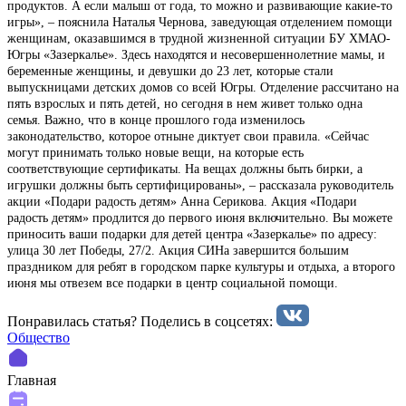
продуктов. А если малыш от года, то можно и развивающие какие-то
игры», – пояснила Наталья Чернова, заведующая отделением помощи
женщинам, оказавшимся в трудной жизненной ситуации БУ ХМАО-
Югры «Зазеркалье». Здесь находятся и несовершеннолетние мамы, и
беременные женщины, и девушки до 23 лет, которые стали
выпускницами детских домов со всей Югры. Отделение рассчитано на
пять взрослых и пять детей, но сегодня в нем живет только одна
семья. Важно, что в конце прошлого года изменилось
законодательство, которое отныне диктует свои правила. «Сейчас
могут принимать только новые вещи, на которые есть
соответствующие сертификаты. На вещах должны быть бирки, а
игрушки должны быть сертифицированы», – рассказала руководитель
акции «Подари радость детям» Анна Серикова. Акция «Подари
радость детям» продлится до первого июня включительно. Вы можете
приносить ваши подарки для детей центра «Зазеркалье» по адресу:
улица 30 лет Победы, 27/2. Акция СИНа завершится большим
праздником для ребят в городском парке культуры и отдыха, а второго
июня мы отвезем все подарки в центр социальной помощи.
Понравилась статья? Поделиcь в соцсетях:
Общество
Главная