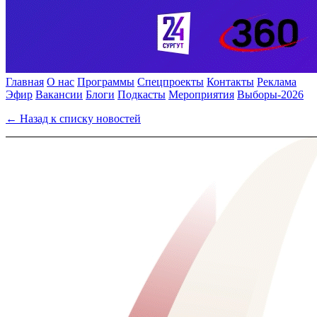
Главная
О нас
Программы
Спецпроекты
Контакты
Реклама
Эфир
Вакансии
Блоги
Подкасты
Мероприятия
Выборы-2026
← Назад к списку новостей