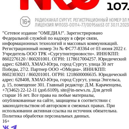
"Сетевое издание "ОМЕДИА!". Зарегистрировано
Федеральной службой по надзору в сфере связи,
информационных технологий и массовых коммуникаций.
Регистрационный номер Эл № ФС77-83364 от 03 июня 2022 г.
Учредитель ООО ТРК «Сургутинтерновости». ИНН/КПП:
8602276120 / 860201001. ОГРН: 1178617004257. Юридический
адрес: 628403, ХМАО-Югра, город Сургут, улица 30 лет
Победы, 27/2. Партнер ООО «ОМедиа». ИНН/КПП:
8602303021 / 860201001. ОГРН: 1218600006635. Юридический
адрес: 628408, ХМАО-Югра, город Сургут, улица Энгельса,
д. 15, помещение 301. Главный редактор: Д.М. Караченцева,
+7(3462) 22-12-11 (доб.6109), site@in-news.ru. Для детей
старше 16 лет. Все права на любые материалы,
опубликованные на сайте, защищены в соответствии с
законодательством об авторском и смежных правах. При
использовании активная ссылка на источник обязательна.
Политика обработки персональных данных.
16+