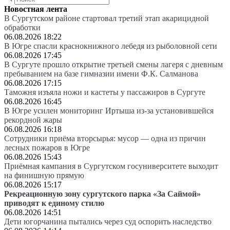
Новостная лента
В Сургутском районе стартовал третий этап акарицидной
обработки
06.08.2026 18:22
В Югре спасли краснокнижного лебедя из рыболовной сети
06.08.2026 17:45
В Сургуте прошло открытие третьей смены лагеря с дневным
пребыванием на базе гимназии имени Ф.К. Салманова
06.08.2026 17:15
Таможня изъяла ножи и кастеты у пассажиров в Сургуте
06.08.2026 16:45
В Югре усилен мониторинг Иртыша из-за установившейся
рекордной жары
06.08.2026 16:18
Сотрудники приёма вторсырья: мусор — одна из причин
лесных пожаров в Югре
06.08.2026 15:43
Приёмная кампания в Сургутском госуниверситете выходит
на финишную прямую
06.08.2026 15:17
Рекреационную зону сургутского парка «За Саймой»
приводят к единому стилю
06.08.2026 14:51
Дети югорчанина пытались через суд оспорить наследство