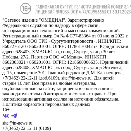
"Сетевое издание "ОМЕДИА!". Зарегистрировано
Федеральной службой по надзору в сфере связи,
информационных технологий и массовых коммуникаций.
Регистрационный номер Эл № ФС77-83364 от 03 июня 2022 г.
Учредитель ООО ТРК «Сургутинтерновости». ИНН/КПП:
8602276120 / 860201001. ОГРН: 1178617004257. Юридический
адрес: 628403, ХМАО-Югра, город Сургут, улица 30 лет
Победы, 27/2. Партнер ООО «ОМедиа». ИНН/КПП:
8602303021 / 860201001. ОГРН: 1218600006635. Юридический
адрес: 628408, ХМАО-Югра, город Сургут, улица Энгельса,
д. 15, помещение 301. Главный редактор: Д.М. Караченцева,
+7(3462) 22-12-11 (доб.6109), site@in-news.ru. Для детей
старше 16 лет. Все права на любые материалы,
опубликованные на сайте, защищены в соответствии с
законодательством об авторском и смежных правах. При
использовании активная ссылка на источник обязательна.
Политика обработки персональных данных.
16+
site@in-news.ru
+7(3462) 22-12-11 (6109)