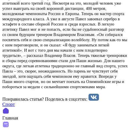
атлетикой всего третий год. Несмотря на это, молодой человек уже
успел выиграть на своей коронной дистанции, 400 метров,
молодежные чемпионаты России и Европы. Теперь он мастер спорта
международного класса. А уже в августе Павел завоевал серебро в
эстафете в составе сборной России и среди взрослых. В легкую
атлетику Павел мог и не попасть, если бы не судьбоносный разговор
со своим будущим тренером Владимиром Власовым. «Он собирался
посвятить себя и свою специализацию волейболу. Ну потом как-то мы
с ним переговорили, и он сказал: «Я буду заниматься легкой
атлетикой». И вот с того дня мы начали с ним плодотворно
трудиться», – рассказал Владимир Власов. Теперь тяжелые тренировки
и сборы перед соревнованиями стали для Паши жизнью. Для нашего
округа, где легкая атлетика традиционно не главный вид спорта, успех
Павла – это, скорее, неожиданность. Но парень не чувствует себя
звездой, хотя ощущать себя чемпионом ему нравится. Впереди у
Паши много стартов, но он мечтает поехать на Олимпийские игры и
побороться за медали с сильнейшими спортсменами мира.
Понравилась статья? Поделиcь в соцсетях:
Спорт
Главная