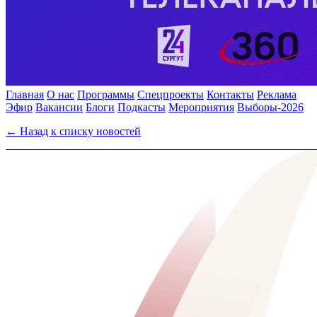
Главная
О нас
Программы
Спецпроекты
Контакты
Реклама
Эфир
Вакансии
Блоги
Подкасты
Мероприятия
Выборы-2026
← Назад к списку новостей