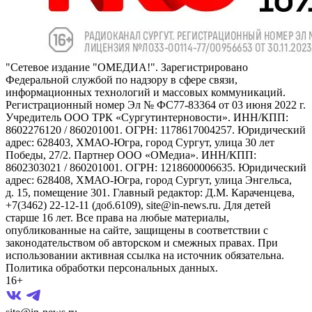
"Сетевое издание "ОМЕДИА!". Зарегистрировано
Федеральной службой по надзору в сфере связи,
информационных технологий и массовых коммуникаций.
Регистрационный номер Эл № ФС77-83364 от 03 июня 2022 г.
Учредитель ООО ТРК «Сургутинтерновости». ИНН/КПП:
8602276120 / 860201001. ОГРН: 1178617004257. Юридический
адрес: 628403, ХМАО-Югра, город Сургут, улица 30 лет
Победы, 27/2. Партнер ООО «ОМедиа». ИНН/КПП:
8602303021 / 860201001. ОГРН: 1218600006635. Юридический
адрес: 628408, ХМАО-Югра, город Сургут, улица Энгельса,
д. 15, помещение 301. Главный редактор: Д.М. Караченцева,
+7(3462) 22-12-11 (доб.6109), site@in-news.ru. Для детей
старше 16 лет. Все права на любые материалы,
опубликованные на сайте, защищены в соответствии с
законодательством об авторском и смежных правах. При
использовании активная ссылка на источник обязательна.
Политика обработки персональных данных.
16+