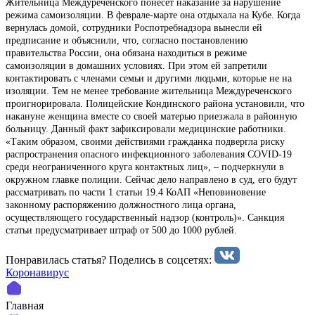
Жительница Междуреченского понесет наказание за нарушение
режима самоизоляции. В феврале-марте она отдыхала на Кубе. Когда
вернулась домой, сотрудники Роспотребнадзора вынесли ей
предписание и объяснили, что, согласно постановлению
правительства России, она обязана находиться в режиме
самоизоляции в домашних условиях. При этом ей запретили
контактировать с членами семьи и другими людьми, которые не на
изоляции. Тем не менее требование жительница Междуреченского
проигнорировала. Полицейские Кондинского района установили, что
накануне женщина вместе со своей матерью приезжала в районную
больницу. Данный факт зафиксировали медицинские работники.
«Таким образом, своими действиями гражданка подвергла риску
распространения опасного инфекционного заболевания COVID-19
среди неограниченного круга контактных лиц», – подчеркнули в
окружном главке полиции. Сейчас дело направлено в суд, его будут
рассматривать по части 1 статьи 19.4 КоАП «Неповиновение
законному распоряжению должностного лица органа,
осуществляющего государственный надзор (контроль)». Санкция
статьи предусматривает штраф от 500 до 1000 рублей.
Понравилась статья? Поделиcь в соцсетях:
Коронавирус
Главная