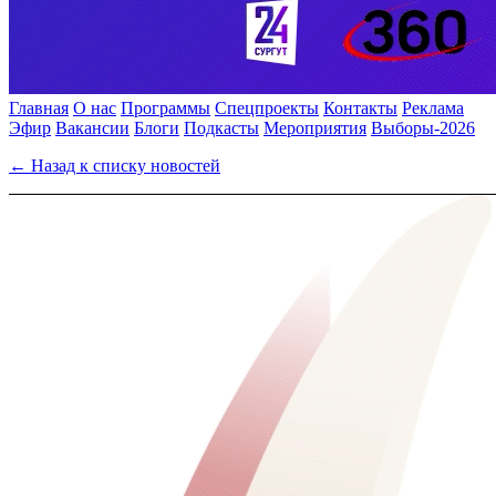
Главная
О нас
Программы
Спецпроекты
Контакты
Реклама
Эфир
Вакансии
Блоги
Подкасты
Мероприятия
Выборы-2026
← Назад к списку новостей