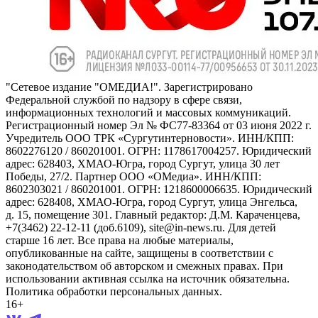
"Сетевое издание "ОМЕДИА!". Зарегистрировано
Федеральной службой по надзору в сфере связи,
информационных технологий и массовых коммуникаций.
Регистрационный номер Эл № ФС77-83364 от 03 июня 2022 г.
Учредитель ООО ТРК «Сургутинтерновости». ИНН/КПП:
8602276120 / 860201001. ОГРН: 1178617004257. Юридический
адрес: 628403, ХМАО-Югра, город Сургут, улица 30 лет
Победы, 27/2. Партнер ООО «ОМедиа». ИНН/КПП:
8602303021 / 860201001. ОГРН: 1218600006635. Юридический
адрес: 628408, ХМАО-Югра, город Сургут, улица Энгельса,
д. 15, помещение 301. Главный редактор: Д.М. Караченцева,
+7(3462) 22-12-11 (доб.6109), site@in-news.ru. Для детей
старше 16 лет. Все права на любые материалы,
опубликованные на сайте, защищены в соответствии с
законодательством об авторском и смежных правах. При
использовании активная ссылка на источник обязательна.
Политика обработки персональных данных.
16+