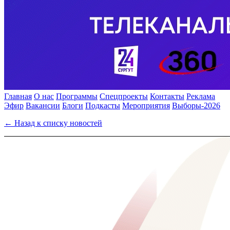
Главная
О нас
Программы
Спецпроекты
Контакты
Реклама
Эфир
Вакансии
Блоги
Подкасты
Мероприятия
Выборы-2026
← Назад к списку новостей