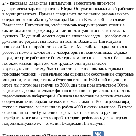
24» рассказал Владислав Нигматулин, заместитель директора
департамента здравоохранения Югры. Он уже несколько дней работает
в муниципалитете. Приехал специалист по решению регионального
оперативного штаба и губернатора Натальи Комаровой. По словам
Владислава Нигматулина, чтобы помочь координировать усилия в
самом большом городе округа, где эпидситуация оставляет желать
лучшего. На данный момент одна из ключевых задач – разобраться с
долгами по результатам тестов на ковид. Владислав Нигматулин
попросил Центр профпатологии Ханты-Мансийска подключиться к
работе и помочь коллегам из лабораторий в поликлиниках. Однако
люди, которые работают с биоматериалом, не справляются с большим
потоком мазков, при том, что трудятся они практически
круглосуточно. Потому было принято решение помочь медикам с
помощью техники. «Изначально мы оценивали собственные стартовые
мощности, считали, что нам будет достаточно 1600 проб в сутки, в
итоге мы потом развернули до 3000, два раза правительством Югры
выделялось дополнительное финансирование из резервного фонда на
переоснащение лабораторий. Сначала мы поставили дополнительное
оборудование по обработке вместе с коллегами из Роспотребнадзора,
этого не хватило, мы вышли на рубеж 4000 в сутки анализов. В итоге
было понятно, где бутылочное горлышко, невозможно руками
перебрать такое количество проб, которое требовалось для контроля
над эпидситуацией», – отметил Владислав Нигматулин