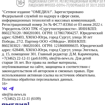
"Сетевое издание "ОМЕДИА!". Зарегистрировано
Федеральной службой по надзору в сфере связи,
информационных технологий и массовых коммуникаций.
Регистрационный номер Эл № ФС77-83364 от 03 июня 2022 г.
Учредитель ООО ТРК «Сургутинтерновости». ИНН/КПП:
8602276120 / 860201001. ОГРН: 1178617004257. Юридический
адрес: 628403, ХМАО-Югра, город Сургут, улица 30 лет
Победы, 27/2. Партнер ООО «ОМедиа». ИНН/КПП:
8602303021 / 860201001. ОГРН: 1218600006635. Юридический
адрес: 628408, ХМАО-Югра, город Сургут, улица Энгельса,
д. 15, помещение 301. Главный редактор: Д.М. Караченцева,
+7(3462) 22-12-11 (доб.6109), site@in-news.ru. Для детей
старше 16 лет. Все права на любые материалы,
опубликованные на сайте, защищены в соответствии с
законодательством об авторском и смежных правах. При
использовании активная ссылка на источник обязательна.
Политика обработки персональных данных.
16+
site@in-news.ru
+7(3462) 22-12-11 (6109)