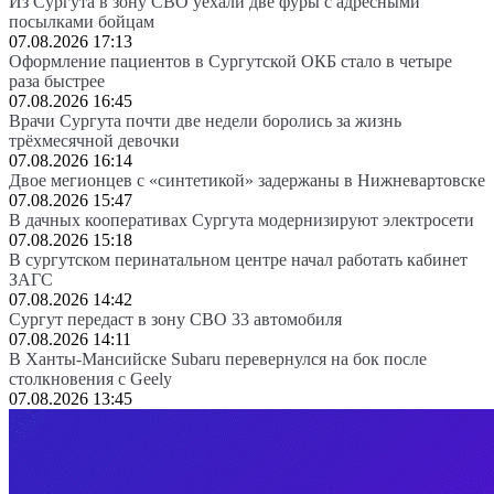
Из Сургута в зону СВО уехали две фуры с адресными
посылками бойцам
07.08.2026 17:13
Оформление пациентов в Сургутской ОКБ стало в четыре
раза быстрее
07.08.2026 16:45
Врачи Сургута почти две недели боролись за жизнь
трёхмесячной девочки
07.08.2026 16:14
Двое мегионцев с «синтетикой» задержаны в Нижневартовске
07.08.2026 15:47
В дачных кооперативах Сургута модернизируют электросети
07.08.2026 15:18
В сургутском перинатальном центре начал работать кабинет
ЗАГС
07.08.2026 14:42
Сургут передаст в зону СВО 33 автомобиля
07.08.2026 14:11
В Ханты-Мансийске Subaru перевернулся на бок после
столкновения с Geely
07.08.2026 13:45