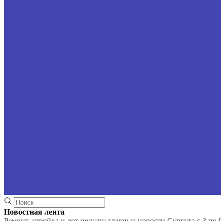
Новостная лента
Ремонт, стройка и лот недели: главные новости Сургута с 3 по 