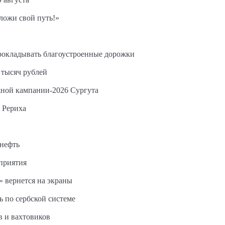
ложи свой путь!»
прокладывать благоустроенные дорожки
 тысяч рублей
жной кампании-2026 Сургута
 Рериха
 нефть
дприятия
 вернется на экраны
ь по сербской системе
в и вахтовиков