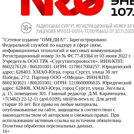
"Сетевое издание "ОМЕДИА!". Зарегистрировано
Федеральной службой по надзору в сфере связи,
информационных технологий и массовых коммуникаций.
Регистрационный номер Эл № ФС77-83364 от 03 июня 2022 г.
Учредитель ООО ТРК «Сургутинтерновости». ИНН/КПП:
8602276120 / 860201001. ОГРН: 1178617004257. Юридический
адрес: 628403, ХМАО-Югра, город Сургут, улица 30 лет
Победы, 27/2. Партнер ООО «ОМедиа». ИНН/КПП:
8602303021 / 860201001. ОГРН: 1218600006635. Юридический
адрес: 628408, ХМАО-Югра, город Сургут, улица Энгельса,
д. 15, помещение 301. Главный редактор: Д.М. Караченцева,
+7(3462) 22-12-11 (доб.6109), site@in-news.ru. Для детей
старше 16 лет. Все права на любые материалы,
опубликованные на сайте, защищены в соответствии с
законодательством об авторском и смежных правах. При
использовании активная ссылка на источник обязательна.
Политика обработки персональных данных.
16+