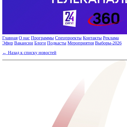
Главная
О нас
Программы
Спецпроекты
Контакты
Реклама
Эфир
Вакансии
Блоги
Подкасты
Мероприятия
Выборы-2026
← Назад к списку новостей