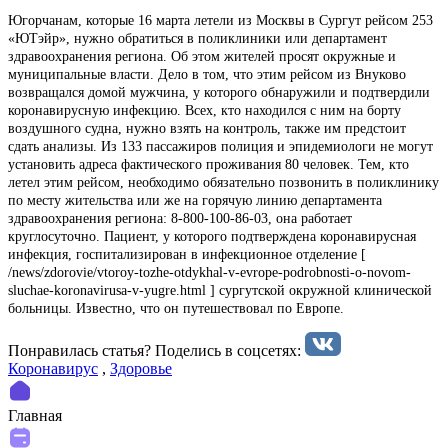
Югорчанам, которые 16 марта летели из Москвы в Сургут рейсом 253
«ЮТэйр», нужно обратиться в поликлиники или департамент
здравоохранения региона. Об этом жителей просят окружные и
муниципальные власти. Дело в том, что этим рейсом из Внуково
возвращался домой мужчина, у которого обнаружили и подтвердили
коронавирусную инфекцию. Всех, кто находился с ним на борту
воздушного судна, нужно взять на контроль, также им предстоит
сдать анализы. Из 133 пассажиров полиция и эпидемиологи не могут
установить адреса фактического проживания 80 человек. Тем, кто
летел этим рейсом, необходимо обязательно позвонить в поликлинику
по месту жительства или же на горячую линию департамента
здравоохранения региона: 8-800-100-86-03, она работает
круглосуточно. Пациент, у которого подтверждена коронавирусная
инфекция, госпитализирован в инфекционное отделение [
/news/zdorovie/vtoroy-tozhe-otdykhal-v-evrope-podrobnosti-o-novom-
sluchae-koronavirusa-v-yugre.html ] сургутской окружной клинической
больницы. Известно, что он путешествовал по Европе.
Понравилась статья? Поделиcь в соцсетях:
Коронавирус
,
Здоровье
Главная